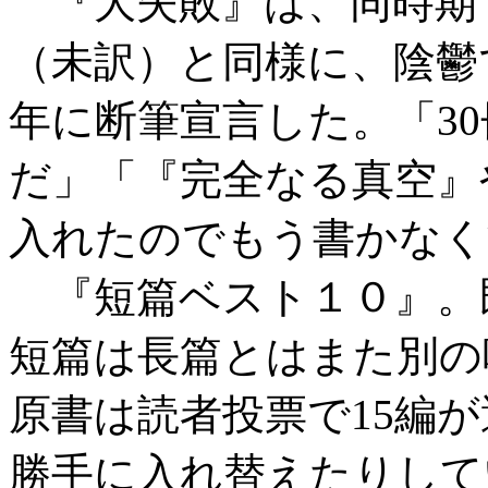
『大失敗』は、同時期（
（未訳）と同様に、陰鬱で
年に断筆宣言した。「3
だ」「『完全なる真空』
入れたのでもう書かなく
『短篇ベスト１０』。
短篇は長篇とはまた別の
原書は読者投票で15編
勝手に入れ替えたりして