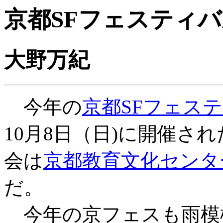
京都SFフェスティ
大野万紀
今年の
京都SFフェス
10月8日（日)に開催さ
会は
京都教育文化センタ
だ。
今年の京フェスも雨模様