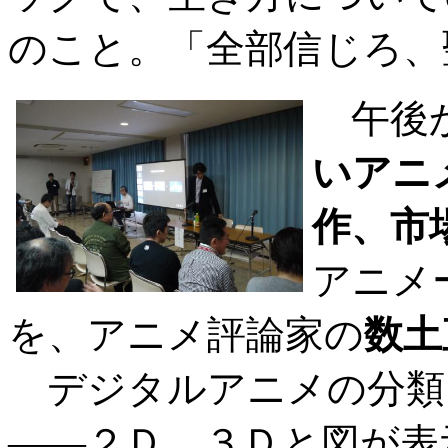
のこと。「全部信じろ、
午後か
いアニ
作、市
アニメ
を、アニメ評論家の
数土
デジタルアニメの分類
――２Ｄ、３Ｄと図が表