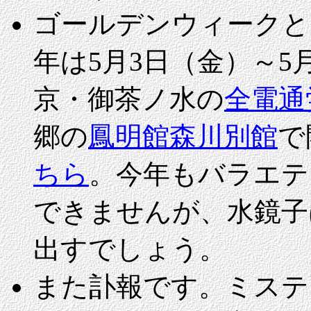
ゴールデンウィークと
年は5月3日（金）～5
京・御茶ノ水の
全電通
郷の
鳳明館森川別館
で
ちら
。今年もバラエテ
できませんが、水鏡子
出すでしょう。
また訃報です。ミステ