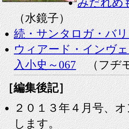
みだれめ
（水鏡子）
続・サンタロガ・バリ
ウィアード・インヴェ
入小史～067
（フヂモ
［編集後記］
２０１３年４月号、オ
します。