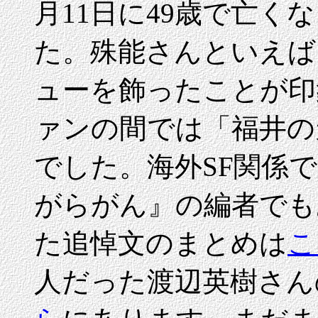
月11日に49歳で亡
た。殊能さんといえば
ューを飾ったことが印
ァンの間では「福井の
でした。海外SF関係
がらがん』の編者でもあ
た追悼文のまとめは
こ
人だった渡辺英樹さん