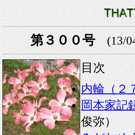
第３００号
(13/0
目次
内輪（２
岡本家記
俊弥