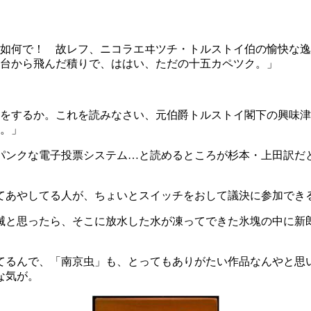
如何で！ 故レフ、ニコラエヰツチ・トルストイ伯の愉快な逸
台から飛んだ積りで、ははい、ただの十五カペツク。」
をするか。これを読みなさい、元伯爵トルストイ閣下の興味津
。」
ンクな電子投票システム…と読めるところが杉本・上田訳だ
あやしてる人が、ちょいとスイッチをおして議決に参加でき
と思ったら、そこに放水した水が凍ってできた氷塊の中に新
るんで、「南京虫」も、とってもありがたい作品なんやと思
な気が。