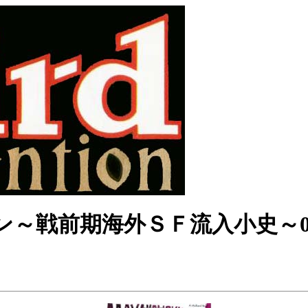
～戦前期海外ＳＦ流入小史～0