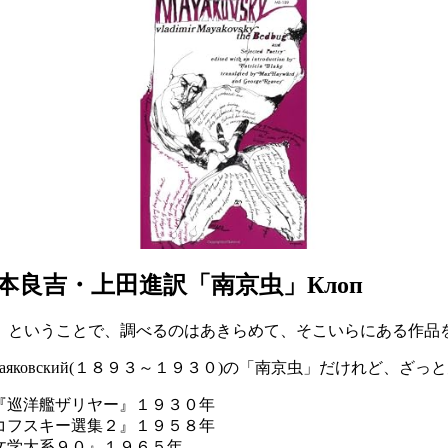
本良吉・上田進訳「南京虫」Клоп
ということで、調べるのはあきらめて、そこいらにある作品
ич Маяковский(１８９３～１９３０)の「南京虫」だけれど、
『巡洋艦ザリヤー』１９３０年
コフスキー選集２』１９５８年
文学大系９０』１９６５年