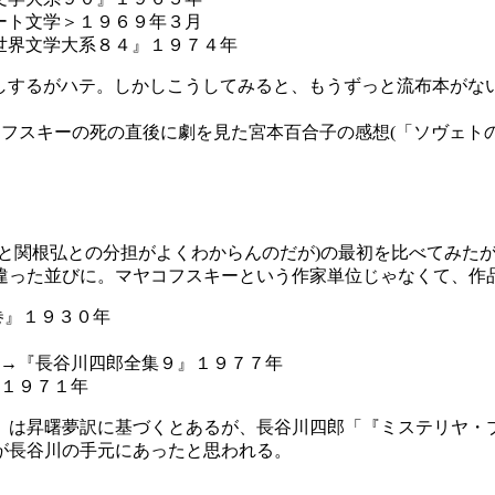
ート文学＞１９６９年３月
世界文学大系８４』１９７４年
するがハテ。しかしこうしてみると、もうずっと流布本がな
フスキーの死の直後に劇を見た宮本百合子の感想(「ソヴェトの
と関根弘との分担がよくわからんのだが)の最初を比べてみた
違った並びに。マヤコフスキーという作家単位じゃなくて、作
巻』１９３０年
→『長谷川四郎全集９』１９７７年
１９７１年
」は昇曙夢訳に基づくとあるが、長谷川四郎「『ミステリヤ・
が長谷川の手元にあったと思われる。