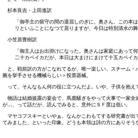
杉本良吉・上田進訳
「御亭主の留守の間の退屈しのぎに、奥さん、この本は
リといふことになつて居りますが、今日は特別清水の舞
小笠原豊樹訳
「御主人はお出掛けになった。奥さんは家庭にあって何
二十カペイカだが、本日は大まけにまけて十五カペイカ
と、戦前訳の方がこなれてるが、唯一楽しい、スチーム・パ
腕を挙手させる機械らしい＞投票器械。
って、そんなもん何の役に立つんだよ。いや、子供を抱えて
物語は結婚披露の宴会で、馬鹿騒ぎをやって火事で一家全滅
が…、って話だが、読んでみると、意外にＳＦ度は低い。
マヤコフスキーといやぁ、なんかこわもてする研究書が出て
てみました、といった印象。どうも本領は詩の方にありそう