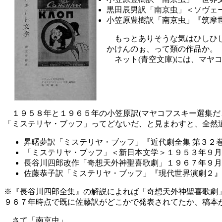
黒田辰男訳「南京虫」＜ソヴェ
小笠原豊樹訳「南京虫」『筑摩
もっとありそうな気はひしひし
かけんのぉ、って類の作品か。
ネット(青空文庫)には、マヤコ
１９５８年と１９６５年の小笠原訳(マヤコフスキー選集だ
「ミステリヤ・ブッフ」ってどないだ、と見まわすと、全然
昇曙夢訳「ミステリヤ・ブッフ」『近代劇全集 第３２
「ミステリヤ・ブッフ」＜新日本文学＞１９５３年９月
長谷川四郎改作「奇想天外神聖喜歌劇」１９６７年９月
佐藤恭子訳「ミステリヤ・ブッフ」『現代世界演劇２』
※『長谷川四郎全集』の解説によれば「奇想天外神聖喜歌劇
９６７年時点で既に佐藤訳がどこかで発表されてたか、稿本
さて「南京虫」。