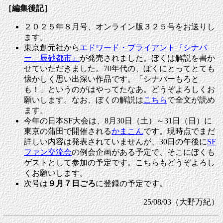
［編集後記］
２０２５年８月号、オンライン版３２５号をお送りし
ます。
東京創元社から
エドワード・ブライアント『シナバ
ー 辰砂都市』
が発売されました。ぼくは解説を書か
せていただきました。70年代の、ぼくにとってとても
懐かしく思い出深い作品です。「シナバーもろと
も！」というのがはやってたなあ。どうぞよろしくお
願いします。なお、ぼくの解説は
こちら
で全文が読め
ます。
今年の日本SF大会は、8月30日（土）～31日（日）に
東京の蒲田で開催される
かまこん
です。現時点でまだ
詳しい内容は発表されていませんが、30日の午後に
SF
ファン交流会
の例会企画がある予定で、そこにぼくも
ゲストとして参加の予定です。こちらもどうぞよろし
くお願いします。
次号は
９月７日ごろ
に登録の予定です。
25/08/03（大野万紀）