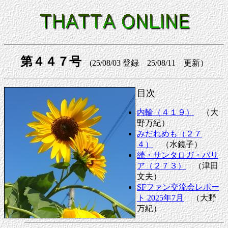
第４４７号
(25/08/03 登録 25/08/11 更新）
目次
内輪（４１９）
（大
野万紀）
みだれめも（２７
４）
（水鏡子）
続・サンタロガ・バリ
ア（２７３）
（津田
文夫）
SFファン交流会レポー
ト 2025年7月
（大野
万紀）