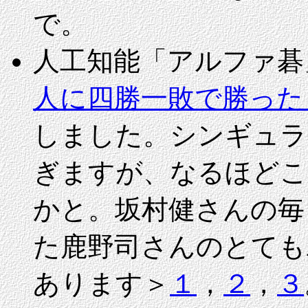
で。
人工知能「アルファ碁
人に四勝一敗で勝った
しました。シンギュラ
ぎますが、なるほどこ
かと。坂村健さんの毎
た鹿野司さんのとても
あります＞
１
，
２
，
３