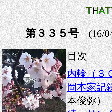
第３３５号
(16/0
目次
内輪（３
岡本家記録
本俊弥）