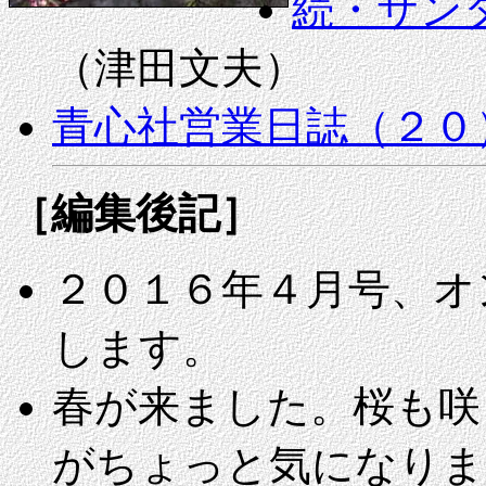
続・サン
（津田文夫）
青心社営業日誌（２０
［編集後記］
２０１６年４月号、オ
します。
春が来ました。桜も咲
がちょっと気になりま