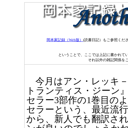
岡本家記録（Web版）
(読書日記）もご参照くだ
ということで、ここでは上記に書かれてい
それ以外の雑記関係を
今月はアン・レッキ－
トランティス・ジーン
セラー3部作の1巻目の
セラーという、最近流行
から、新人でも翻訳され