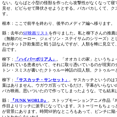
ない。ならばと小型の怪獣を作ったら攻撃性がなくなって寝
見せ、ビビらせて降伏させようとする。バカバカしくて、ク
す。
根本：ここで前半を終わり、後半のメディア編へ移ります。
縣：去年の
SF映画リスト
を作りました。私と柳下さんの推薦
（無敵のヒーロー、ジェイソン・ステイサムのシリーズ）と
れがネット詐欺集団と戦う話なんですが、人類を蜂に見立て
品です。
柳下：
「ハイパーボリア人」
。「オオカミの家」というちょ
囚われている患者がいて、それに取り憑いているのが現実の
トン・スミスが書いたクトゥルー神話の旧人類。クトゥルー
柳下：
「サスカッチ・サンセット」
。サスカッチというのは
葉はありません。ウガウガ言っているだけ。字幕がいらない
バカ映画。思いついたので作ってしまったような。でも結末
縣：
『JUNK WORLD』
。ストップモーションアニメ作品『J
作目よりリッチに派手になっています。ストーリーもちょっ
が背景にあります。時間SF的なところもあって、ピンチに陥
いとわからないかも。