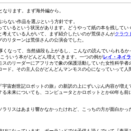
となります。まず海外編から。
ぶらない作品を選ぶという方針です。
ているという状況があります。どうやって紙の本を残してい
と考えている人がいて、まず紹介したいのが荒俣さんが
クラウ
グのリターンは荒俣さんの公演会でした。
ぶ厚くなって、当然値段も上がるし、こんなの読んでいられるか
後こういう本がどんどん増えてきます。一つの例が
レイ・ネイラ
モスのリーダーにアフリカで象の保護活動していた女性科学者
ロード。その主人公がどんどんマンモスの心になっていって人
『宇宙創世記ロボットの旅』の新訳の上にずいぶん内容が増え
する未来についても、コンピュータとかロボットとか60年も前
ソラリスはあまり響かなかったけれど、こっちの方が面白かっ
遊びになっています。ポーランドでは子供も読んでいて『泰平