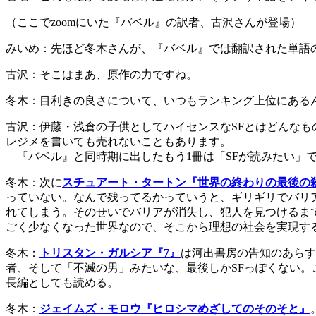
（ここでzoomにいた『バベル』の訳者、古沢さんが登場）
みいめ：先ほど冬木さんが、『バベル』では翻訳された単語
古沢：そこはまあ、原作の力ですね。
冬木：目利きの良さについて、いつもランキング上位にある
古沢：伊藤・浅倉の子供としてハイセンスなSFとはどんな
レジメを書いても売れないこともあります。
『バベル』と同時期に出したもう1冊は「SFが読みたい」
冬木：次に
スチュアート・タートン『世界の終わりの最後の
っていない。なんで残ってるかっていうと、ギリギリでバリ
れてしまう。そのせいでバリアが消失し、犯人を見つけるま
ごく少なくなった世界なので、そこから理想の社会を実現す
冬木：
トリスタン・ガルシア『7』
は河出書房の告知のあらす
者、そして「不滅の男」みたいな、最後しかSFっぽくない。
長編としても読める。
冬木：
ジェイムズ・モロウ『ヒロシマめざしてのそのそと』