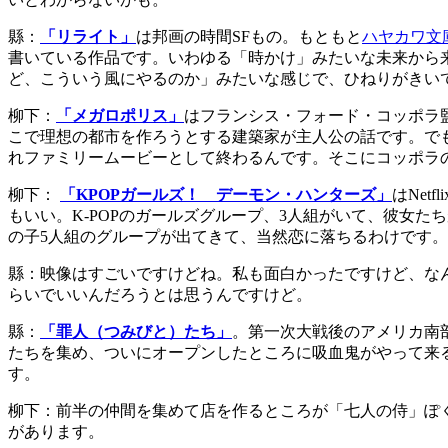
縣：
「リライト」
は邦画の時間SFもの。もともと
ハヤカワ文
書いている作品です。いわゆる「時かけ」みたいな未来から
ど、こういう風にやるのか」みたいな感じで、ひねりがきい
柳下：
「メガロポリス」
はフランシス・フォード・コッポラ
こで理想の都市を作ろうとする建築家が主人公の話です。で
れファミリームービーとして終わるんです。そこにコッポラ
柳下：
「KPOPガールズ！ デーモン・ハンターズ」
はNe
もいい。K-POPのガールズグループ、3人組がいて、彼女
の子5人組のグループが出てきて、当然恋に落ちるわけです。
縣：映像はすごいですけどね。私も面白かったですけど、な
らいでいいんだろうとは思うんですけど。
縣：
「罪人（つみびと）たち」
。第一次大戦後のアメリカ南
たちを集め、ついにオープンしたところに吸血鬼がやって来
す。
柳下：前半の仲間を集めて店を作るところが「七人の侍」ぽ
があります。