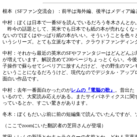
根本（SFファン交流会）：前半は海外編、後半はメディア編
中村：ぼくは日本で一番SFを読んでいるだろう冬木さんとか
昨今の話題として、英米でも日本でも紙の本が売れなくなっ
ないのでぼくはやっぱり紙の本がいい。そういうことを色々
いうシリーズ。とても立派な本です。クラウドファンディン
中村：それから最近の英米のSFやファンタジーはどんどん
が増えています。解説含めて200ページちょっとくらい。今
子操作で蘇らせてシベリアに放すんだけど、その野生のマン
ということになるだろうけど、現代なのでデジタル・アップ
面白い作品です。
中村：去年一番面白かったのが
レムの『電脳の歌』
。昔出た
いるので、大変読み応えがある。またサイバネティクスに関
っているとか、すごい驚きがあります。
冬木：ぼくもだいぶ前に前の短編集で読んでいたんですが、
（ここでzoomにいた翻訳者の芝田さんが登場）
芝田：レムの新語とかキャラクターの名前とか、どれも言葉