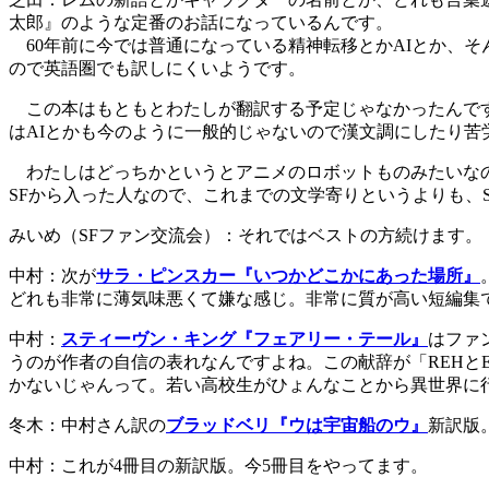
太郎』のような定番のお話になっているんです。
60年前に今では普通になっている精神転移とかAIとか、
ので英語圏でも訳しにくいようです。
この本はもともとわたしが翻訳する予定じゃなかったんです
はAIとかも今のように一般的じゃないので漢文調にしたり
わたしはどっちかというとアニメのロボットものみたいな
SFから入った人なので、これまでの文学寄りというよりも、
みいめ（SFファン交流会）：それではベストの方続けます。
中村：次が
サラ・ピンスカー『いつかどこかにあった場所』
どれも非常に薄気味悪くて嫌な感じ。非常に質が高い短編集
中村：
スティーヴン・キング『フェアリー・テール』
はファ
うのが作者の自信の表れなんですよね。この献辞が「REHとE
かないじゃんって。若い高校生がひょんなことから異世界に
冬木：中村さん訳の
ブラッドベリ『ウは宇宙船のウ』
新訳版
中村：これが4冊目の新訳版。今5冊目をやってます。