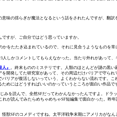
の意味の揺らぎが魔法となるという話をされたんですが、翻訳
んですが、ご自分ではどう思っていますか。
ものかをたたき込まれているので、それに見合うようなものを常
で3人しかコメントしてもらえなかった。当たり外れがあって、
殺人』
。終末もののミステリです。人類のほとんどが謎の黒い霧
アを開発してた研究室があって、その周辺だけバリアで守られ
でバリアが復活しないっていう、よくわからない流れです。こ
るためにはどうすればいいのかっていうところが面白い作品で
じみを読んで、全然SFだってわかんなかったんですよ。ドラッ
これが読んでみたらめちゃめちゃSF短編集で面白かった。昨年
。怪獣SFのコメディですね。太平洋戦争末期にアメリカがな