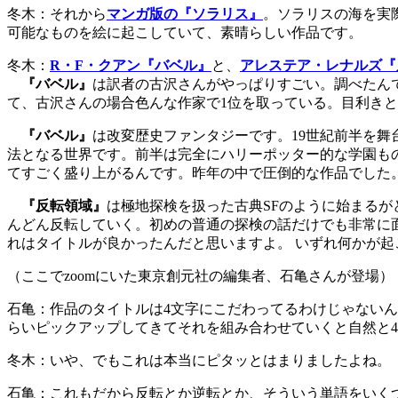
冬木：それから
マンガ版の『ソラリス』
。ソラリスの海を実
可能なものを絵に起こしていて、素晴らしい作品です。
冬木：
R・F・クアン『バベル』
と、
アレステア・レナルズ『
『バベル』
は訳者の古沢さんがやっぱりすごい。調べたんで
て、古沢さんの場合色んな作家で1位を取っている。目利き
『バベル』
は改変歴史ファンタジーです。19世紀前半を
法となる世界です。前半は完全にハリーポッター的な学園も
てすごく盛り上がるんです。昨年の中で圧倒的な作品でした
『反転領域』
は極地探検を扱った古典SFのように始まる
んどん反転していく。初めの普通の探検の話だけでも非常に
れはタイトルが良かったんだと思いますよ。 いずれ何かが
（ここでzoomにいた東京創元社の編集者、石亀さんが登場）
石亀：作品のタイトルは4文字にこだわってるわけじゃないん
らいピックアップしてきてそれを組み合わせていくと自然と
冬木：いや、でもこれは本当にピタッとはまりましたよね。
石亀：これもだから反転とか逆転とか、そういう単語をいく