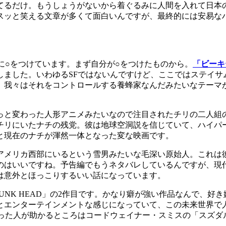
てるだけ。もうしょうがないから着ぐるみに人間を入れて日本
スッと笑える文章が多くて面白いんですが、最終的には安易な
に○をつけています。まず自分が○をつけたものから。
「ビーキ
しました。いわゆるSFではないんですけど、ここではステイサ
、我々はそれをコントロールする養蜂家なんだみたいなテーマ
っと変わった人形アニメみたいなので注目されたチリの二人組の
チリにいたナチの残党。彼は地球空洞説を信じていて、ハイパ
と現在のナチが渾然一体となった変な映画です。
アメリカ西部にいるという雪男みたいな毛深い原始人。これは
のはいいですね。予告編でもうネタバレしているんですが、現
は意外とほっこりするいい話になっています。
UNK HEAD」の2作目です。かなり癖が強い作品なんで、好
とエンターテインメントな感じになっていて、この未来世界で
った人が助かるところはコードウェイナー・スミスの「スズダ