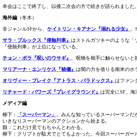
本会はここで終了し、以後二次会の方で続きが語られました
海外編
（冬木）
非ジャンルSFから、
ケイトリン・キアナン『溺れる少女』
。
サラ・ブルックス『侵蝕列車』
はストルガツキーのような「
『侵蝕列車』が上位になっている。
チョン・ボラ『呪いのウサギ』
。呪物を相手に触らせないと
マリアーナ・エンリケス『秘儀』
は闇の力を借りる南米のホ
オリヴィー・ブレイク『アトラス・パラドックス』
はファン
リチャード・パワーズ『プレイグラウンド』
は完全にSF。
メディア編
柳下：
「スーパーマン」
。みんな知っているスーパーマンだ
いきなりスーパーマンのアクションから始まる。
縣：これだけ見てもちゃんとわかる。
柳下：クリプトが駄犬でとてもよかった。今回スーパーガー