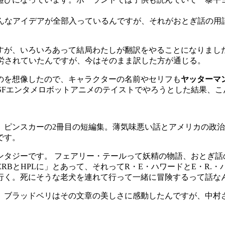
そんなアイデアが全部入っているんですが、それがおとぎ話の用
が、いろいろあって結局わたしが翻訳をやることになりまし
苦労されていたんですが、今はそのまま訳した方が通じる。
のを想像したので、キャラクターの名前やセリフも
ヤッターマ
SFエンタメロボットアニメのテイストでやろうとした結果、
。ピンスカーの2冊目の短編集。薄気味悪い話とアメリカの政治
です。
ンタジーです。 フェアリー・テールって妖精の物語、おとぎ
RBとHPLに」とあって、それってR・E・ハワードとE・R.
行く。死にそうな老犬を連れて行って一緒に冒険するって話な
。ブラッドベリはその文章の美しさに感動したんですが、中村