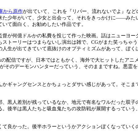
庫から原作
が出ていて、これを『リバー、流れないでよ』など
来た少年がいて、少女と出会って、それをきっかけに――みた
ていて面白く、お勧めしたい作品です。
監督が何億ドルかの私費を投じて作った映画。話はニューヨー
もストーリーはつまらないし演出は雑で、CGがまた笑っちゃう
の人生が出てきていて底抜けのオプティミズムがあって、ぼく
tflixの配信ですが、日本ではともかく、海外で大ヒットした
たちがそのデーモンハンターだっていう、そのままですね。悪霊
んかギャングセンスとかちょっとダサい感じがあって。そこま
部、黒人差別が残っているなか、地元で有名なワルだった双子
る。後半は黒人たちと吸血鬼たちの攻防戦が展開するっていう
くて良かった。後半ホラーというかアクションぽくなっていくの