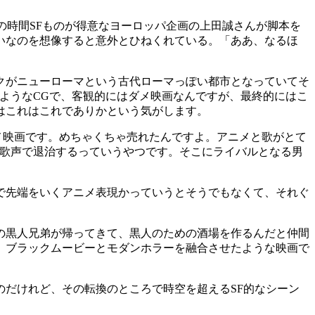
の時間SFものが得意なヨーロッパ企画の上田誠さんが脚本を
いなのを想像すると意外とひねくれている。「ああ、なるほ
クがニューローマという古代ローマっぽい都市となっていてそ
ようなCGで、客観的にはダメ映画なんですが、最終的にはこ
はこれはこれでありかという気がします。
アニメ映画です。めちゃくちゃ売れたんですよ。アニメと歌がとて
を歌声で退治するっていうやつです。そこにライバルとなる男
で先端をいくアニメ表現かっていうとそうでもなくて、それぐ
の黒人兄弟が帰ってきて、黒人のための酒場を作るんだと仲間
、ブラックムービーとモダンホラーを融合させたような映画で
だけれど、その転換のところで時空を超えるSF的なシーン