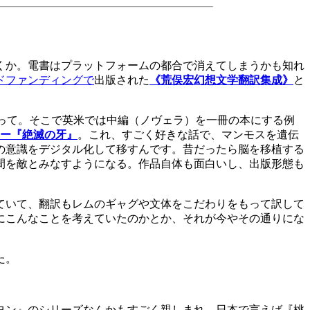
くか。電書はプラットフォームの都合で消えてしまうかも知れ
ドファンディングで
出版された
《荒俣宏幻想文学翻訳集成》
と
って。そこで英米では中編（ノヴェラ）を一冊の本にする例
ー『絶滅の牙』
。これ、すごく好きな話で、マンモスを遺伝
の意識をデジタル化して移すんです。昔だったら脳を移植する
間を敵とみなすようになる。作品自体も面白いし、出版形態も
ていて、翻訳もレムのギャグや文体をこだわりをもって訳して
にこんなことを考えていたのかとか、それが今やその通りにな
た。
ヨン』のシリーズなんかもすごく親しまれ、日本で言えば『桃