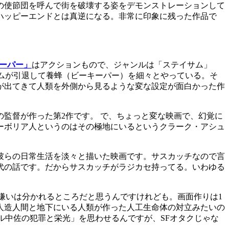
の使節団を呼んで街を破壊する姿をデモンストレーションして
ハッピーエンドとは真逆になる。非常に印象に残った作品で
ーパー」
はアクションもので、ジャンルは「ステイサム」
ムが引退して養蜂（ビーキーパー）を細々とやっている。そ
が出てきて人類を外側から見るような変な設定が面白かった作
監督が作った第2作です。 で、ちょっと変な映画で、幻覚に
ーボリア人というのはその極地にいるというクラーク・アシュ
彼らの日常生活を淡々と描いた映画です。サスカッチなので言
代の話です。だからサスカッチがラジカセ持ってる。いわゆる
き嫌いは分かれるところだと思うんですけれども。画面作りは1
人造人間と地下にいる人類が作った人工生命体の対立みたいの
ル中佐の犯罪と栄光」を思わせるんですが、SFオタクじゃな