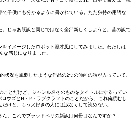
語で子供にも分かるように書かれている。ただ独特の用語な
た。じゃあ既訳と同じではなく全部新しくしようと。昔の訳で
ン
をイメージしたロボット漫才風にしてみました。わたしは
こんな感じになりました。
的状況を風刺したような作品の2つの傾向の話が入っていて、
話のことだけど、ジャンル名そのものをタイトルにするってい
・バロウズとH・P・ラブクラフトのことだから、これ俺読むし
んだけど、もう犬好きの人には涙なくして読めない。
さん、これでブラッドベリの新訳は何冊目なんですか？