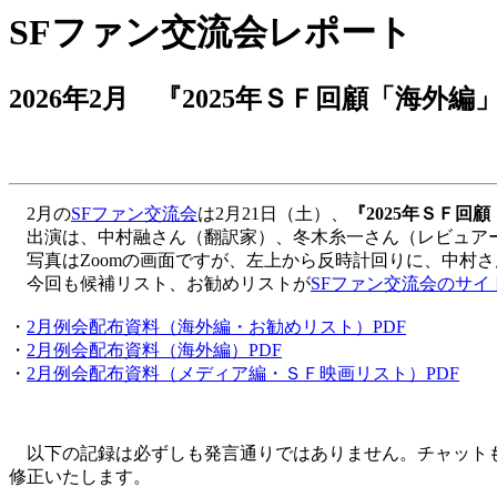
SFファン交流会レポート
2026年2月
『2025年ＳＦ回顧「海外
2月の
SFファン交流会
は2月21日（土）、
『2025年ＳＦ回
出演は、中村融さん（翻訳家）、冬木糸一さん（レビュアー
写真はZoomの画面ですが、左上から反時計回りに、中村
今回も候補リスト、お勧めリストが
SFファン交流会のサイ
・
2月例会配布資料（海外編・お勧めリスト）PDF
・
2月例会配布資料（海外編）PDF
・
2月例会配布資料（メディア編・ＳＦ映画リスト）PDF
以下の記録は必ずしも発言通りではありません。チャットも
修正いたします。