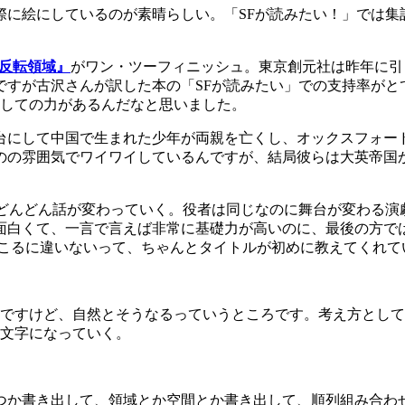
際に絵にしているのが素晴らしい。「SFが読みたい！」では集
反転領域』
がワン・ツーフィニッシュ。東京創元社は昨年に引
すが古沢さんが訳した本の「SFが読みたい」での支持率がと
としての力があるんだなと思いました。
舞台にして中国で生まれた少年が両親を亡くし、オックスフォー
のの雰囲気でワイワイしているんですが、結局彼らは大英帝国
。
がどんどん話が変わっていく。役者は同じなのに舞台が変わる演
面白くて、一言で言えば非常に基礎力が高いのに、最後の方で
起こるに違いないって、ちゃんとタイトルが初めに教えてくれて
ですけど、自然とそうなるっていうところです。考え方として
4文字になっていく。
つか書き出して、領域とか空間とか書き出して、順列組み合わ