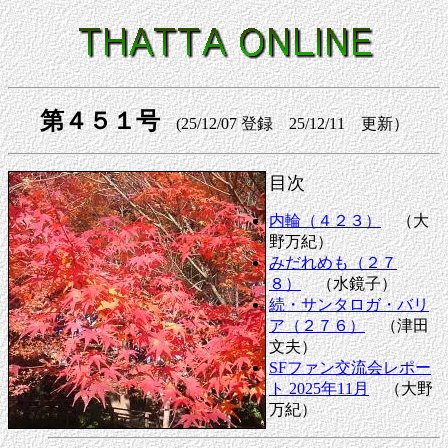
第４５１号
(25/12/07 登録 25/12/11 更新）
目次
内輪（４２３）
（大
野万紀）
みだれめも（２７
８）
（水鏡子）
続・サンタロガ・バリ
ア（２７６）
（津田
文夫）
SFファン交流会レポー
ト 2025年11月
（大野
万紀）