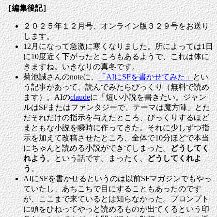
［編集後記］
２０２５年１２月号、オンライン版３２９号をお送り
します。
12月になって急激に寒くなりました。所によっては1日
に10度近く下がったところもあるようで、これは体に
きますね。いきなりの真冬です。
菊池誠さんのnoteに、
「AIにSFを書かせてみた」
とい
う記事があって、読んでみたらびっくり（無料で読め
ます）。AIの
claude
に「短い小説を書きたい。ジャン
ルはSFまたはファンタジーで、テーマは魔方陣」とた
だそれだけの指示を与えたところ、びっくりするほど
まともな小説を瞬時に作ってきた。それに少しずつ指
示を加えて改稿させたところ、全体で10分ほどで本当
にちゃんと読める小説ができてしまった。
どうしてく
れよう
。という話です。まったく、
どうしてくれよ
う
。
AIにSFを書かせるというのは以前SFマガジンでもやっ
ていたし、あちこちで目にすることもあったのです
が、ここまで来ているとは知らなかった。プロンプト
に頭をひねってやっと読めるものが出てくるという印