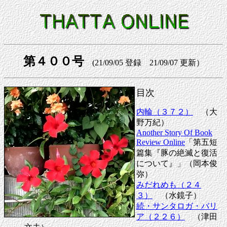
第４００号
(21/09/05 登録 21/09/07 更新）
目次
内輪（３７２）
（大
野万紀）
Another Story Of Book
Review Online
「第五短
篇集『豚の絶滅と復活
について』」（岡本俊
弥）
みだれめも（２４
３）
（水鏡子）
続・サンタロガ・バリ
ア（２２６）
（津田