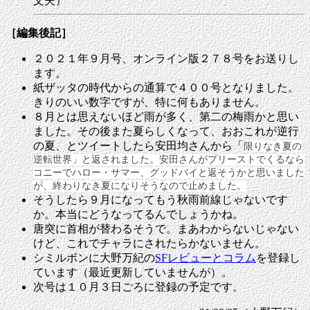
文夫）
［編集後記］
２０２１年９月号、オンライン版２７８号をお送りし
ます。
紙ザッタの時代からの通算で４００号となりました。
きりのいい数字ですが、特に何もありません。
８月とは思えないほど雨が多く、第二の梅雨かと思い
ました。その後また夏らしくなって、おおこれが逆行
の夏、とツイートしたら安田均さんから「
限りなき夏の
逆転世界」と返されました。安田さんがプリーストでくるなら
コニーでハロー・サマー、グッドバイと返そうかと思いました
が、終わりなき夏になりそうなので止めました。
そうしたら９月になってもう秋雨前線じゃないです
か。本当にどうなってるんでしょうかね。
唐突に首相が替わるそうで。まあわからないじゃない
けど、これでチャラにされたらかないません。
シミルボンに大野万紀の
SFレビューとコラム
を登録し
ています（最近更新していませんが）。
次号は
１０月３日ごろに
登録の予定です。