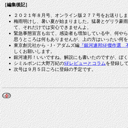
［編集後記］
２０２１年８月号、オンライン版２７７号をお送りしま
梅雨明けし、暑い夏が始まりました。猛暑とゲリラ豪雨
て、それだけでは安心できませんよ。
緊急事態宣言も出て、感染者も増加している中、何やら
思うところは何もありませんが、上の方はいったい何を
東京創元社から・J・アダムズ編
『銀河連邦SF傑作選 
しくお願いします。
銀河連邦！いいですね。解説にも書いたのですが、ぼく
シミルボンに大野万紀の
SFレビューとコラム
を登録し
次号は
９月５日ごろに
登録の予定です。