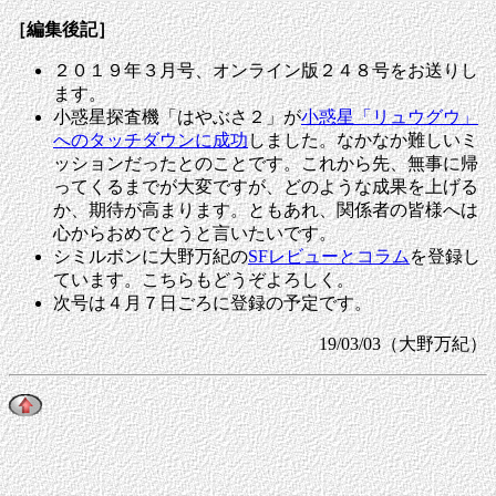
［編集後記］
２０１９年３月号、オンライン版２４８号をお送りし
ます。
小惑星探査機「はやぶさ２」が
小惑星「リュウグウ」
へのタッチダウンに成功
しました。なかなか難しいミ
ッションだったとのことです。これから先、無事に帰
ってくるまでが大変ですが、どのような成果を上げる
か、期待が高まります。ともあれ、関係者の皆様へは
心からおめでとうと言いたいです。
シミルボンに大野万紀の
SFレビューとコラム
を登録し
ています。こちらもどうぞよろしく。
次号は
４
月７日ごろに
登録の予定です。
19/03/03（大野万紀）