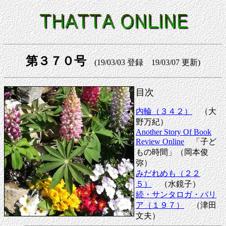
第３７０号
(19/03/03 登録 19/03/07 更新)
目次
内輪（３４２）
（大
野万紀）
Another Story Of Book
Review Online
「子ど
もの時間」（岡本俊
弥）
みだれめも（２２
５）
（水鏡子）
続・サンタロガ・バリ
ア（１９７）
（津田
文夫）