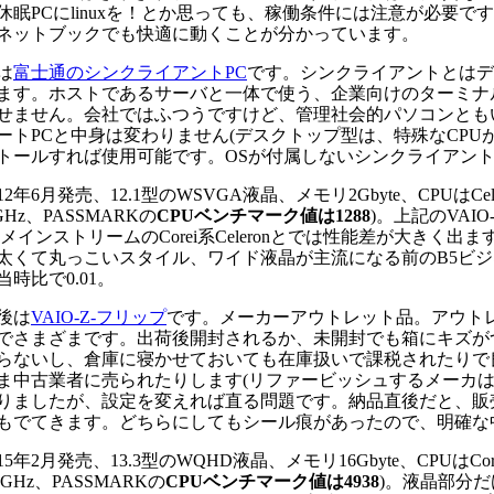
休眠PCにlinuxを！とか思っても、稼働条件には注意が必要で
ネットブックでも快適に動くことが分かっています。
は
富士通のシンクライアントPC
です。シンクライアントとはディスク
ます。ホストであるサーバと一体で使う、企業向けのターミナ
せません。会社ではふつうですけど、管理社会的パソコンとも
ートPCと中身は変わりません(デスクトップ型は、特殊なCPU
トールすれば使用可能です。OSが付属しないシンクライアン
2年6月発売、12.1型のWSVGA液晶、メモリ2Gbyte、CPUはCeler
4GHz、PASSMARKの
CPUベンチマーク値は1288
)。上記のVAI
CメインストリームのCorei系Celeronとでは性能差が大きく出
太くて丸っこいスタイル、ワイド液晶が主流になる前のB5ビ
当時比で0.01
。
後は
VAIO-Z-フリップ
です。メーカーアウトレット品。アウト
でさまざまです。出荷後開封されるか、未開封でも箱にキズが
らないし、倉庫に寝かせておいても在庫扱いで課税されたりで
ま中古業者に売られたりします(リファービッシュするメーカは少
りましたが、設定を変えれば直る問題です。納品直後だと、販
もでてきます。どちらにしてもシール痕があったので、明確な
5年2月発売、13.3型のWQHD液晶、メモリ16Gbyte、CPUはCorei7
1GHz、PASSMARKの
CPUベンチマーク値は4938
)。液晶部分