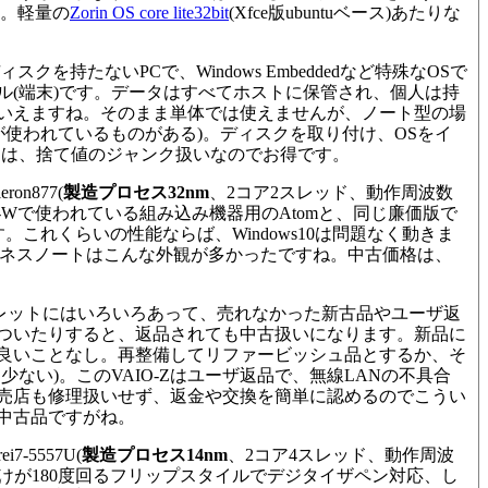
す。軽量の
Zorin OS core lite32bit
(Xfce版ubuntuベース)あたりな
を持たないPCで、Windows Embeddedなど特殊なOSで
ル(端末)です。データはすべてホストに保管され、個人は持
いえますね。そのまま単体では使えませんが、ノート型の場
が使われているものがある)。ディスクを取り付け、OSをイ
トは、捨て値のジャンク扱いなのでお得です。
on877(
製造プロセス32nm
、2コア2スレッド、動作周波数
O-Wで使われている組み込み機器用のAtomと、同じ廉価版で
ます。これくらいの性能ならば、Windows10は問題なく動きま
ジネスノートはこんな外観が多かったですね。
中古価格は、
レットにはいろいろあって、売れなかった新古品やユーザ返
ついたりすると、返品されても中古扱いになります。新品に
良いことなし。再整備してリファービッシュ品とするか、そ
ない)。このVAIO-Zはユーザ返品で、無線LANの不具合
売店も修理扱いせず、返金や交換を簡単に認めるのでこうい
中古品ですがね。
-5557U(
製造プロセス14nm
、2コア4スレッド、動作周波
だけが180度回るフリップスタイルでデジタイザペン対応、し