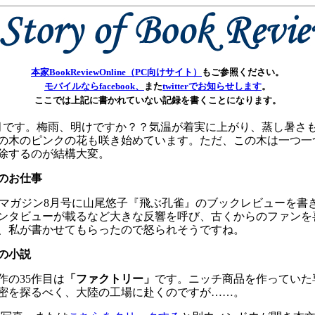
本家BookReviewOnline（PC向けサイト）
もご参照ください。
モバイルならfacebook、
また
twitterでお知らせします
。
ここでは上記に書かれていない記録を書くことになります。
です。梅雨、明けですか？？気温が着実に上がり、蒸し暑さ
の木のピンクの花も咲き始めています。ただ、この木は一つ一
除するのが結構大変。
のお仕事
マガジン8月号に山尾悠子『飛ぶ孔雀』のブックレビューを書き
ンタビューが載るなど大きな反響を呼び、古くからのファンを
、私が書かせてもらったので怒られそうですね。
の小説
作の35作目は
「ファクトリー」
です。ニッチ商品を作っていた
密を探るべく、大陸の工場に赴くのですが……。