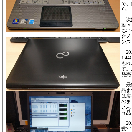
で、
ら、
次
動き
ち出
合ノ
ンス
201
1.4
もP
す。
発売
最
品ま
は戻
のま
とあ
う品
201
数3.