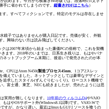
が読めます。今月から横書きsway版では、段落時の1文字下
、勝手に省かれてしまうのです。
縦書きPDFはこちら
）
れています。すべてフィクションです。特定のモデルは存在しませ
水鏡子ではありませんが購入日記です。売価が安く、外観
す。興味のない方は読み飛ばしてください。
クは2007年末頃から始まった廉価PCの俗称で、これを契機
きます。2018年のいまでは、日系生き残りは、もはやパナ
。そのネットブックブーム末期に、後追いで発売されたのが本
PUはAtom N450(
製造プロセス45nm
、1コア2スレッ
)を備えていました。ネットブックとしては豪華なデザインと
追求したスタイル(ずんぐりむっくり)。
ローコスト機種で
い。富士通、東芝、NECも続きましたが、売れたようには思
では実用が難しくなります。
10年前のウィルコムD4
やVAIO
もはやOSサポート外(WIndows8.1以降)です。VAIO-Wで
のですが、かなり遅い。最近はlinuxもGUIリソースを喰うの