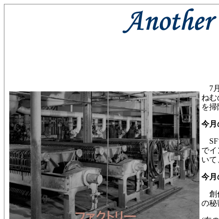
7月
ねむ
を掃
今月
SF
でイ
いて
今月
創
の秘