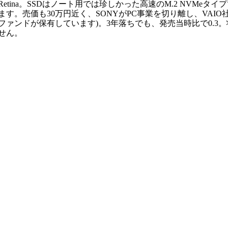
Retina。SSDはノート用では珍しかった高速のM.2 NVM
ます。売価も30万円近く、SONYがPC事業を切り離し、VAI
ファンドが保有しています)。3年落ちでも、発売当時比で0.
せん。