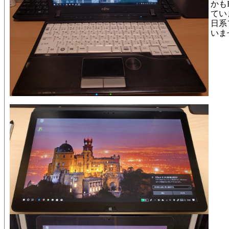
かも
てい
日系
いま