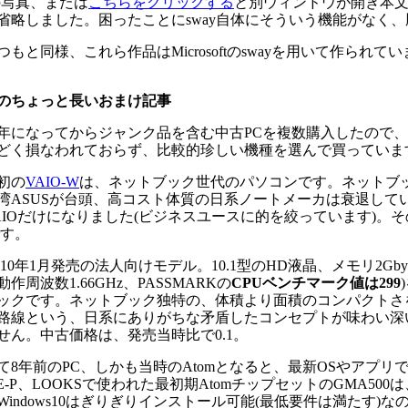
の写真、または
こちらをクリックする
と別ウィンドウが開き本文
省略しました。困ったことにsway自体にそういう機能がなく
もと同様、これら作品はMicrosoftのswayを用いて作ら
のちょっと長いおまけ記事
になってからジャンク品を含む中古PCを複数購入したので、
どく損なわれておらず、比較的珍しい機種を選んで買っていま
初の
VAIO-W
は、ネットブック世代のパソコンです。ネットブッ
湾ASUSが台頭、高コスト体質の日系ノートメーカは衰退してい
AIOだけになりました(ビジネスユースに的を絞っています)
です。
10年1月発売の法人向けモデル。10.1型のHD液晶、メモリ2Gbyte、C
動作周波数1.66GHz、
PASSMARKの
CPUベンチマーク値は299
ックです。
ネットブック独特の、体積より面積のコンパクトさを
路線という、日系にありがちな矛盾したコンセプトが味わい深
せん。
中古価格は、発売当時比で0.1
。
8年前のPC、しかも当時のAtomとなると、最新OSやアプリ
PE-P、LOOKSで使われた最初期AtomチップセットのGMA500は、
Windows10はぎりぎりインストール可能(最低要件は満たす)な