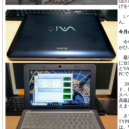
(左
げを
いつ
ん。
今月
今年
がひ
最
に台
とV
PC
20
ド、
スペ
高級
えま
さて
TY
は、