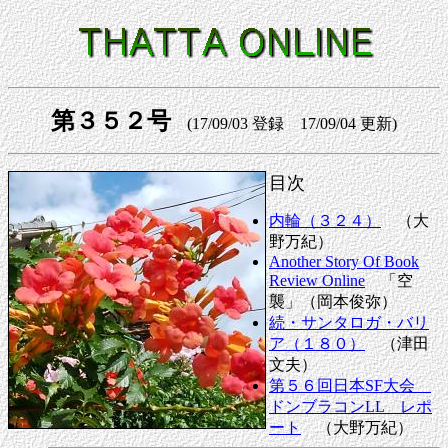
第３５２号
(17/09/03 登録 17/09/04 更新)
目次
内輪（３２４）
（大
野万紀）
Another Story Of Book
Review Online
「空
襲」（岡本俊弥）
続・サンタロガ・バリ
ア（１８０）
（津田
文夫）
第５６回日本SF大会
ドンブラコンLL レポ
ート
（大野万紀）