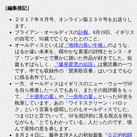
［編集後記］
２０１７年９月号、オンライン版２３０号をお送りし
ます。
ブライアン・オールディスの
訃報
。8月19日、イギリス
の自宅で、92歳で亡くなったとのこと。
オールディスといえば
『地球の長い午後』
のような、
はるか遠い未来を、穏やかな衰退の詩情とセンス・オ
ブ・ワンダーとで豊かに描いた作品が好きでした。短
篇もすばらしく、
『爆発星雲の伝説』
は愛読書の一つ
です。中でも収録作の「賛美歌百番」はいつまでも心
に残る名作でした。
一方、オールディスはイギリスのニュー・ウェーヴSF
を自ら推進した一人でもあり、またその批評眼をもっ
て、
『十億年の宴』
や
『一兆年の宴』
といったSF史を
執筆しています。あの「ワイドスクリーン・バロッ
ク」という言葉を提唱したのもオールディスでした。
つまりひと言でいって、SFを批評的に見る視点を持ち
ながらも「とてもわかっている」人だったのです。慎
んで哀悼の意を表します。
８月２４日に、藤井太洋さんの初短篇集
『公正的戦闘