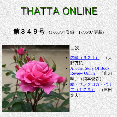
第３４９号
(17/06/04 登録 17/06/07 更新)
目次
内輪（３２１）
（大
野万紀）
Another Story Of Book
Review Online
「血の
味」（岡本俊弥）
続・サンタロガ・バリ
ア（１７９）
（津田
文夫）