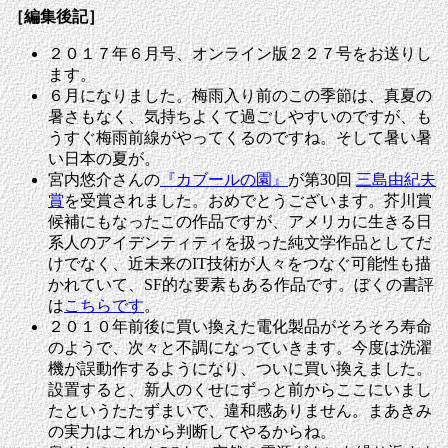
［編集後記］
２０１７年６月号、オンライン版２２７号をお送りし
ます。
６月になりました。梅雨入り前のこの季節は、真夏の
暑さもなく、気持ちよくて過ごしやすいのですが、も
うすぐ梅雨前線がやってくるのですね。そして暑い暑
い日本の夏が。
宮内悠介さんの
『カブールの園』
が第30回
三島由紀夫
賞
を受賞されました。おめでとうございます。芥川賞
候補にもなったこの作品ですが、アメリカに生きる日
系人のアイデンティティを扱った純文学作品としてだ
けでなく、近未来のIT技術が人々をつなぐ可能性も描
かれていて、SF的な要素もある作品です。ぼくの書評
は
こちらです
。
２０１０年前後に買い換えた電化製品がそろそろ寿命
のようで、次々と不調になっていきます。今度は洗濯
機が誤動作するようになり、ついに買い換えました。
設置すると、新人のくせにずっと前からここにいまし
たというたたずまいで、違和感ありません。まあきみ
の実力はこれから判断してやるからね。