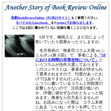
本家BookReviewOnline（PC向けサイト）
もご参照ください。
モバイルならfacebook、
また
twitterでお知らせします
。
ここでは上記に書かれていない記録を書くことになります。
6月です。梅雨入り、まだ日によって
乾いていたり肌寒かったりしますが。
先月発表の「牧眞司コラム大賞 on シ
ミルボン(第３回)」で、筆者による
「SF
における時間の非実在性について」
と
いうコラムが佳作入選しております。
このコンテストは、著者名が伏せられ
て選考されますので、忖度があったわ
けではありません(たぶん)。とはいえ、
ふつうに書いているコラムと同程度の
反響しかないので、注目度が低いの
か、評価に値せずなのかとちょっと悩
みます。後者なら仕方ありませんが
ね。お読みになった際は、コラム末尾
にある「いいね」ボタンを押していた