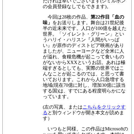
だければ
幸いでございます(シミルボン
の会員登録なしでもできます)
。
今回は28枚の作品、
第22作目「血の
味」
をお送りします。舞台は21世紀後
半の近未来です。人口が100億を越えた
世界。「ソイレント・グリーン」とい
うハリイ・ハリスン『人間がいっぱ
い』が原作のディストピア映画があり
ましたが、ニューヨークなど全米に人
が溢れ、食糧危機が起こって食いもの
がないからXXXというお話。あれは極
端すぎるとしても、実際の世界ではこ
んなことが起こるのでは、と思って書
いております。これから人口急増する
地域(現在70億に対し、増加30億に該当
する国)は、すでにある程度明らかにな
っています。
(左の写真、または
こちらをクリックす
る
と別ウィンドウが開き本文が読めま
す）
いつもと同様、この作品はMicrosoftの