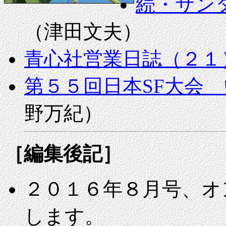
続・サン
（津田文夫）
青心社営業日誌（２１
第５５回日本SF大会
野万紀）
［編集後記］
２０１６年８月号、オ
します。