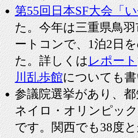
第55回日本SF大会「
た。今年は三重県鳥羽
ートコンで、1泊2日
た。詳しくは
レポート
川乱歩館
についても書
参議院選挙があり、都
ネイロ・オリンピック
です。関西でも38度