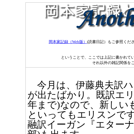
岡本家記録（Web版）
(読書日記）もご参照くだ
ということで、ここでは上記に書かれてい
それ以外の雑記関係を
今月は、伊藤典夫訳ハ
が出たばかり。既訳エリス
年まで)なので、新しい
といってもエリスンです
融訳イーガン『エターナ