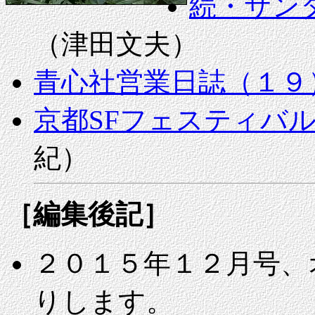
続・サン
（津田文夫）
青心社営業日誌（１９
京都SFフェスティバ
紀）
［編集後記］
２０１５年１２月号、
りします。