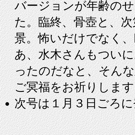
バージョンが年齢のせ
た。臨終、骨壺と、次
景。怖いだけでなく、
あ、水木さんもついに
ったのだなと、そんな
ご冥福をお祈りします
次号は
１月３日ごろに