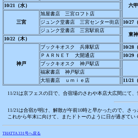
10/21（水）
六
旭屋書店 三宮ロフト店
三宮
ジュンク堂書店 三宮センター街店
10/2
ジュンク堂書店 三宮駅前店
東
10/22（木）
ブックキオスク 兵庫駅店
10/2
ＰＡＲＮＥＴ 大開通店
10/2
神戸
ブックキオスク 神戸駅店
福家書店 神戸駅店
大垣書店 ｕｍｉｅ店
11/2
11/21は京フェスの日で、合宿場のさわや本店大広間にて
11/21は合宿が明け、解散が午前10時と早かったので、
これから年末に向けて、またドトーのように日が過ぎていく
THATTA 331号へ戻る