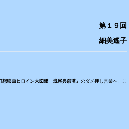
第１９回
細美遙子
幻想映画ヒロイン大図鑑 浅尾典彦著』
のダメ押し営業へ。こ