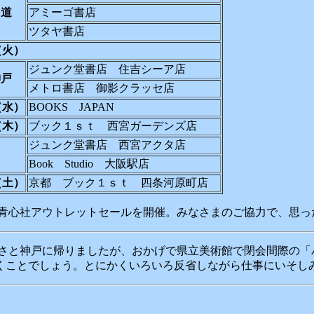
甲道
アミーゴ書店
ツタヤ書店
7（火）
ジュンク堂書店 住吉シーア店
神戸
メトロ書店 御影クラッセ店
8（水）
BOOKS JAPAN
9（木）
ブック１ｓｔ 西宮ガーデンズ店
ジュンク堂書店 西宮アクタ店
Book Studio 大阪駅店
1（土）
京都 ブック１ｓｔ 四条河原町店
、青心社アウトレットセールを開催。みなさまのご協力で、思
さっさと神戸に帰りましたが、おかげで県立美術館で閉会間際の
ことでしょう。とにかくいろいろ反省しながら仕事にいそし