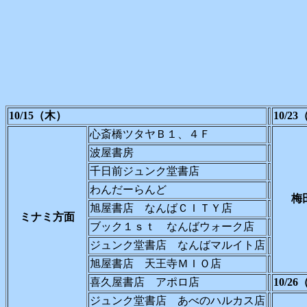
10/15（木）
10/2
心斎橋ツタヤＢ１、４Ｆ
波屋書房
千日前ジュンク堂書店
わんだーらんど
旭屋書店 なんばＣＩＴＹ店
ミナミ方面
ブック１ｓｔ なんばウォーク店
ジュンク堂書店 なんばマルイト店
旭屋書店 天王寺ＭＩＯ店
喜久屋書店 アポロ店
10/2
ジュンク堂書店 あべのハルカス店