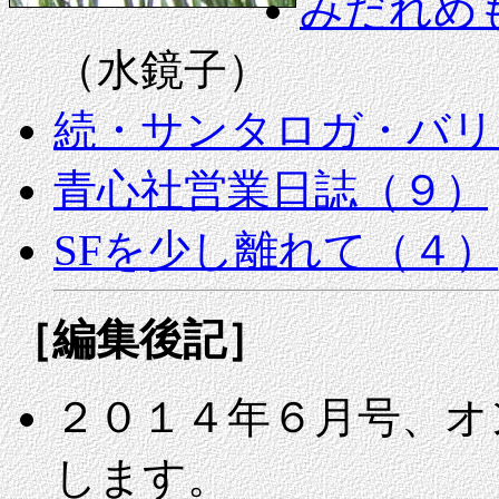
みだれめ
（水鏡子）
続・サンタロガ・バリ
青心社営業日誌（９）
SFを少し離れて（４）
［編集後記］
２０１４年６月号、オ
します。