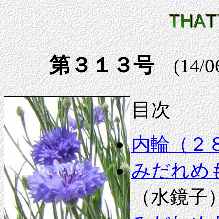
第３１３号
(14/0
目次
内輪（２
みだれめ
（水鏡子