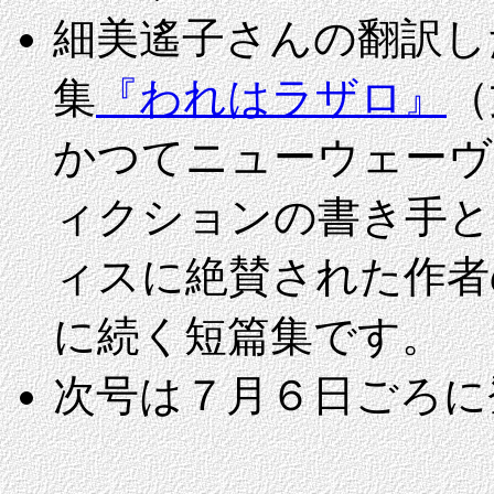
細美遙子さんの翻訳し
集
『われはラザロ』
（
かつてニューウェーヴ
ィクションの書き手と
ィスに絶賛された作者
に続く短篇集です。
次号は
７月６日ごろに