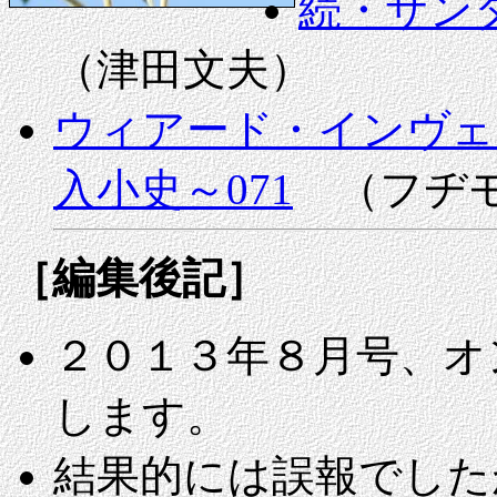
続・サン
（津田文夫）
ウィアード・インヴェ
入小史～071
（フヂ
［編集後記］
２０１３年８月号、オ
します。
結果的には誤報でした