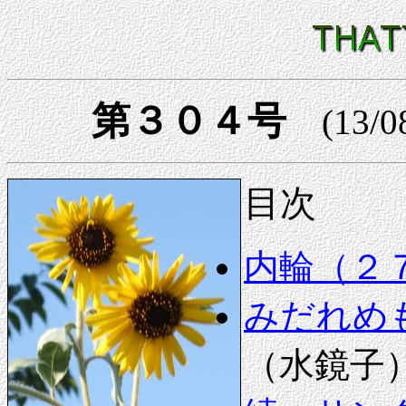
第３０４号
(13/0
目次
内輪（２
みだれめ
（水鏡子