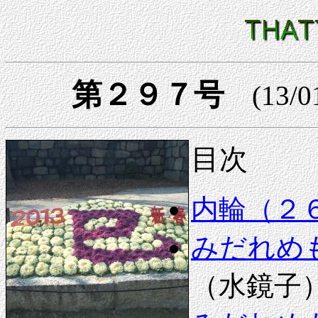
第２９７号
(13/0
目次
内輪（２
みだれめ
（水鏡子