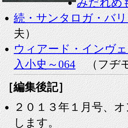
みだれめ
続・サンタロガ・バリ
夫）
ウィアード・インヴェ
入小史～064
（フヂモ
［編集後記］
２０１３年１月号、オ
します。