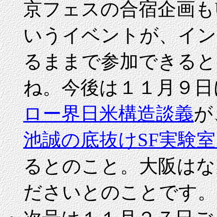
京フェスの合宿企画もU
いうイベントが、イン
るままで参加できると
ね。今後は１１月９日
ロー界日米構造談義
が
池誠の底抜けSF実験
るとのこと。大阪はな
ださいとのことです。