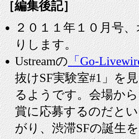
［編集後記］
２０１１年１０月号、
りします。
Ustreamの
「Go-Livewi
抜けSF実験室#1」を
るようです。会場から
賞に応募するのだとい
がり、渋滞SFの誕生