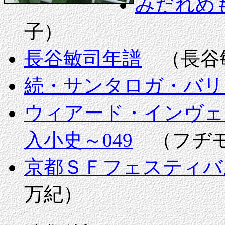
みだれめ
子）
長谷敏司年譜
（長谷
続・サンタロガ・バリ
ウィアード・インヴェ
入小史～049
（フヂモ
京都ＳＦフェスティバ
万紀）