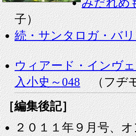
みだれめ
子）
続・サンタロガ・バリ
ウィアード・インヴェ
入小史～048
（フヂモ
［編集後記］
２０１１年９月号、オ