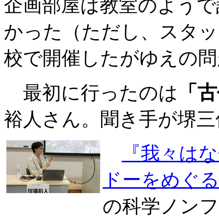
企画部屋は教室のようで
かった（ただし、スタッ
校で開催したがゆえの問
「古
最初に行ったのは
裕人さん。聞き手が堺三
『我々はな
ドーをめぐる
の科学ノン