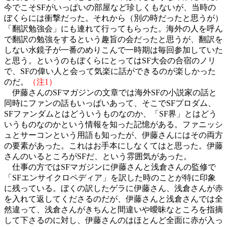
今でこそSFがいっぱいの部屋など珍しくもないが、当時の
ぼくらには衝撃だった。それから（別の時だったと思うが）
「翻訳勉強会」にも連れて行ってもらった。海外の人を呼ん
で翻訳の勉強をするという趣旨の会だったと思うが、翻訳を
しない水鏡子が一番のめりこんで一時期は毎回参加していた
と思う。というのもぼくらにとってはSF大会の合宿のノリ
で、SFの偉い人と会って気楽に話ができるのが楽しかった
のだ。
（注1）
伊藤さんのSFマガジンの文章では海外SFの小説家の話と
同時にファンの話もいっぱいあって、そこでSFプロダム、
SFファンダムとはどういうものなのか、「SF界」とはどう
いうものなのかという情報を知った記憶がある。ファニッシ
ュとサーコンという用語も知ったが、伊藤さんにはその両方
の要素があった。これはお手本にしなくてはと思った。伊藤
さんのいるところがSFだ、という雰囲気があった。
仕事の方ではSFマガジンに伊藤さんと浅倉さんの監修で
「SFエンサイクロペディア」を訳した時のことが特に印象
に残っている。ぼくの訳したゲラに伊藤さん、浅倉さんが赤
を入れて返してくださるのだが、伊藤さんと浅倉さんでは全
然違って、浅倉さんがきちんと間違いや曖昧なところを指摘
して下さるのに対し、伊藤さんのはほとんど全面に赤が入っ