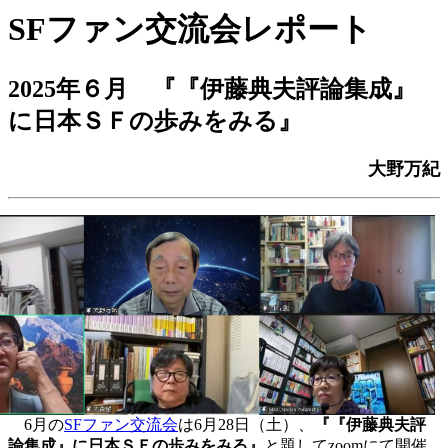
SFファン交流会レポート
2025年６月
『『伊藤典夫評論集成』
に日本ＳＦの歩みをみる』
大野万紀
6月の
SFファン交流会
は6月28日（土）、
『『伊藤典夫評
論集成』に日本ＳＦの歩みをみる』
と題してzoomにて開催