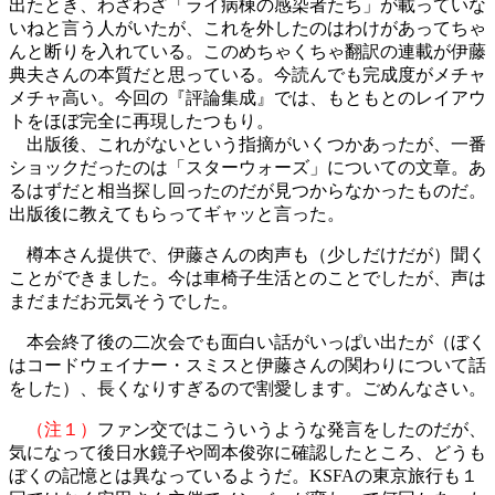
出たとき、わざわざ「ライ病棟の感染者たち」が載っていな
いねと言う人がいたが、これを外したのはわけがあってちゃ
んと断りを入れている。このめちゃくちゃ翻訳の連載が伊藤
典夫さんの本質だと思っている。今読んでも完成度がメチャ
メチャ高い。今回の『評論集成』では、もともとのレイアウ
トをほぼ完全に再現したつもり。
出版後、これがないという指摘がいくつかあったが、一番
ショックだったのは「スターウォーズ」についての文章。あ
るはずだと相当探し回ったのだが見つからなかったものだ。
出版後に教えてもらってギャッと言った。
樽本さん提供で、伊藤さんの肉声も（少しだけだが）聞く
ことができました。今は車椅子生活とのことでしたが、声は
まだまだお元気そうでした。
本会終了後の二次会でも面白い話がいっぱい出たが（ぼく
はコードウェイナー・スミスと伊藤さんの関わりについて話
をした）、長くなりすぎるので割愛します。ごめんなさい。
（注１）
ファン交ではこういうような発言をしたのだが、
気になって後日水鏡子や岡本俊弥に確認したところ、どうも
ぼくの記憶とは異なっているようだ。KSFAの東京旅行も１