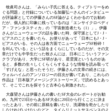
牧眞司さんは、「みらい子氏に答える。ティプトリーをめ
ぐる問題」と付録についている加藤弘一さんのインタビュー
が評論家としての伊藤さんのSF論がよくわかるのでお勧め
だが、個人的に印象に残っているのは「エンサイクロペディ
ア・ファンタスティカ」の「宇宙創造者たち（1）」。伊藤
さんがニューウェーブの話を書いた時、保守派としてJ・J・
ピアスのことを書いたら、お便りがあって「日本にもJ・J・
ピアスがいる。その人は各方面でニューウェーブSF粉砕！
を叫んでいる」という話をまくらにしているのだが、その文
章だけでも中学生だった牧さんには、日本にこういうファン
クラブがあり、大学にSF研があり、星雲賞というものがあ
ると、多数の生々しくくらくらするような情報を読み取って
「すげえな」と思ったそうだ。伊藤さんの文章の続きには、
ウォルハイムのアンソロジーの目次が書いてあり、これらの
作品は「日本版アメージングストーリーズ」で読めるとあっ
て、そこでこれを探そうと古本心も刺激された。
大森望さんは伊藤さんの書いたSF大会のレポートがお勧
め。九州で23日からあるSF大会に20日から行くことに決ま
ったとあり、その前に原稿を書いたり、洗濯物を乾かしたり
しなければいけないなどと、タイムリミットサスペンスのよ