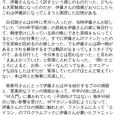
て、伊藤さんならこう訳すという感じのものだった。どちら
も大変勉強になったのだが、伊藤さんの指摘どおりにしたら
これは伊藤訳になってしまうと困惑した記憶がある。
白石朗さんは83年に早川へ入ったが、当時伊藤さんが訳し
ていた『2010年宇宙の旅』の原稿を伊藤さんの家に毎日行っ
て、郵便受けに入っている前の晩にできた原稿をもらってく
るというのが仕事だった。すでに伊藤さんのファンだったの
で生原稿が読めるのが嬉しかった。でも伊藤さんは調べ物が
あるとそれを解決するまでは翻訳が止まってしまうタイプな
ので、ある日行くと「今日来るとは思わなかった」と言われ
「まあ上がっていけ」と部屋に入れてもらった。「聞いたと
ころによると、お前、＜SF＞なんだってなあ」とマニアッ
クな話をしたはずだが、緊張していたのでほとんど覚えてい
ない。本は何とか無事に完成した。
牧眞司さんにとって伊藤さんはSFを紹介するプロの側面
と、悪童的なファンの側面があって、中学の頃に読んだ
『SF入門』に書かれていた（子供向けではない）海外SF紹
介に強い影響を受けた。SFマガジンを読むようになって、
伊藤さんのプロの側面に触れたが、ファンダムに入って「エ
ドコン」のプログラムブックに伊藤さんが書いたファニッシ