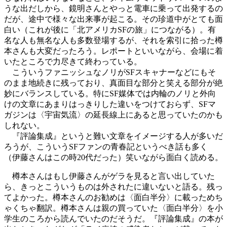
うな出だしから、鏡明さんとやっと電車に乗って出発するの
だが、途中で様々な出来事が起こる。その珍道中がとても面
白い（これが後に「北アメリカSFの旅」につながる）。有
名な人も無名な人も多数登場するが、それを索引に拾った樽
本さんも大変だったろう。レポートといいながら、会場に着
いたところで力尽きて終わっている。
こういうファニッシュなノリがSFスキャナーなどにもそ
のまま地続きに残っており、真面目な部分と笑える部分が絶
妙にバランスしている。特にSF媒体では内輪のノリと外向
けの文章にあまりはっきりした違いをつけておらず、SFマ
ガジンは〈宇宙気流〉の延長線上にあると思っていたのかも
しれない。
『評論集成』というと難い文章をイメージする人が多いだ
ろうが、こういうSFファンの青春記というべき話も多く
（伊藤さんはこの時20代だった）笑いながら面白く読める。
樽本さんはもし伊藤さんがゲラを見ると言い出していた
ら、きっとこういうものは外されたに違いないと語る。残っ
てよかった。樽本さんのお勧めは〈面白半分〉に載っためち
ゃくちゃ翻訳。樽本さんは親の買っていた〈面白半分〉を小
学生のころから読んでいたのだそうだ。『評論集成』の本が