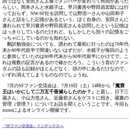
回ではなく安田さん主催でメンバーが変わって何回かあった
らしい。岡本さんと水鏡子は、早川書房や野田昌宏邸には行
っておらず、NW-SF社を訪問して山野浩一さんや山田和子
さんと話をした記憶があるという。ぼく自身の、安田さんに
連れられて早川書房や野田昌宏さんを訪問したという記憶は
はっきりしているのだけれど、もしかしたら別々の記憶をご
っちゃにしているのかも知れない。
翻訳勉強会についても、誘われて最初に行ったのは70年代
末か80年代前半で間違いないはずだが、水鏡子が毎回のよう
に参加していたのは80年代末から90年代前半にかけてで、こ
れは複数の証言があるので確かだろう。こういう昔のファン
ダムの話も記録がほとんどなく、頭の中にあるだけなので、
いずれ消えてしまうものなのでしょうね。
7月のSFファン交流会は、7月19日（土）14時から
「魔窟
王はいかにして二万五千冊減らしたのか？」
と題し、日下三
蔵さん、小山力也さん、近藤碧さんをゲストに招き、蔵書の
管理（管理？）についてお話を聞くということです。今回も
zoomによるオンライン開催です。
『SFファン交流会』インデックスへ