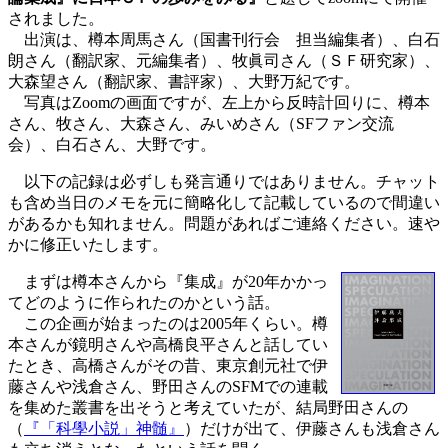
されました。
出演は、樽本周馬さん（国書刊行会 担当編集者）、白石
朗さん（翻訳家、元編集者）、牧眞司さん（ＳＦ研究家）、
大森望さん（翻訳家、書評家）、大野万紀です。
写真はZoomの画面ですが、左上から反時計回りに、樽本
さん、牧さん、大森さん、みいめさん（SFファン交流
会）、白石さん、大野です。
以下の記録は必ずしも発言通りではありません。チャット
も含め当日のメモを元に簡略化して記載しているので間違い
があるかも知れません。問題があればご連絡ください。速や
かに修正いたします。
まずは樽本さんから『集成』が20年かかっ
てどのように作られたのかという話。
この企画が始まったのは2005年くらい。樽
本さんが鏡明さんや高橋良平さんと話してい
たとき、高橋さんがその昔、東京創元社で伊
藤さんや浅倉さん、野田さんのSFMでの連載
を集めた叢書を出そうと考えていたが、結局野田さんの
（
『「科學小説」神髄』
）だけが出て、伊藤さんも浅倉さん