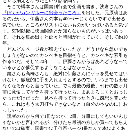
も立ち消えとなったという話を聞く。
そこで樽本さんは国書刊行会で企画を書き、浅倉さんの
『ぼくがカンガルーに出会ったころ』
を出した。元原稿はあ
るのだから、伊藤さんの本も400ぺーじくらいですぐ出せる
気でいた。ところがリストにないものがいっぱいあると気づ
く。SFM以後に映画関係とか知らないものがいっぱいあっ
て、それを集め出すと延々と時間がたっていく。そして約10
年。
どんどんページ数が増えていったが、どうせなら急いでも
しょうがないのでカンペキを目指そうと。カンペキな索引も
作るのだ。そして20年――。伊藤さんからはあれどうなって
いるかとか催促するようなことはなかった。
鏡さんも高橋さんも、絶対に伊藤さんにゲラを見せてはい
けない、徹底的に手を入れようとするので、いつまでも出せ
なくなるからと言っていた。でも最後の最後、刊行の数ヶ月
前に覚悟してゲラを持って行ったら、まあよろしくとおっし
ゃっただけだった。見本を持って行ったときに感想を聞いた
ら、これはもう太刀打ちできないなと（自分の本なのに）お
っしゃった。
読者の方から何で1冊なのか、2冊、分冊にしてもいいんじ
ゃないかと言われるが、分けたら最初の方しか買ってもらえ
ないのは確実。国書では千何百ページ1冊なんて本はよくあ