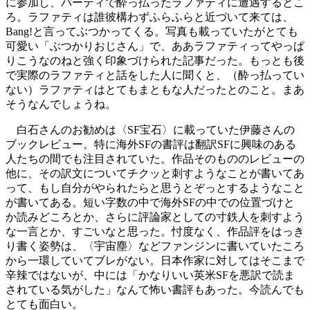
に参加し、パーティで酔っ払ったラファティに遭遇するとこ
ろ。ラファティは誰彼構わずふらふらと近づいて来ては、
Bang!と言ってぶつかってくる。写真も載っていたがとても
可愛い「ぶつかりおじさん」で、ああラファティってやっぱ
りこうなのねと強く印象づけられた記事だった。もっとも後
で実際のラファティと話をした人に聞くと、（酔っ払ってい
ない）ラファティはとてもまともな人だったとのこと。まあ
そうなんでしょうね。
白石さんのお勧めは〈SF宝石〉に載っていた伊藤さんの
ブックレビュー。特に海外SFの書評は翻訳SFに興味のある
人たちの間でも注目されていた。作品そのもののレビューの
他に、その訳文についてチクッと刺すようなことが書いてあ
って、もし自分がやられたらと思うとぞっとするようなこと
が書いてある。短い字数の中で海外SFの中での位置づけと
か読みどころとか、さらに評論家としての寸鉄人を刺すよう
な一言とか、すごいなと思った。忖度なく、作品評をはっき
り書く姿勢は、〈宇宙塵〉などファンジンに書いていたころ
から一環していてブレがない。日本作家に対してはそこまで
辛辣ではないが、中には「かなりいい英米SFを悪訳で読ま
されている気がした」なんて怖い書評もあった。今読んでも
とても面白い。