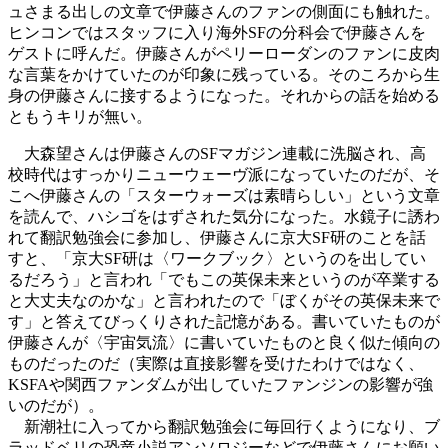
ュさまる出しの文章で伊藤さんのファンの側面にも触れた。
ヒンコンではスタッフに入り海外SFの分科会で伊藤さんを
ゲストに呼んだ。伊藤さんがペリーローダンのファンに皮肉
な言葉をかけていたのが印象に残っている。そのころから生
身の伊藤さんに接するようになった。それからの話を始める
ともうキリが無い。
大森望さんは伊藤さんのSFマガジン連載に洗脳され、高
校時代はすっかりニューウェーヴ派になっていたのだが、そ
こへ伊藤さんの「スターウォーズは素晴らしい」という文章
を読んで、ハシゴをはずされた気分になった。水鏡子に誘わ
れて翻訳勉強会に参加し、伊藤さんに京大SF研のことを話
すと、「京大SF研は〈ワークブック〉というのを出してい
るだろう」と言われ「でもこの英保未来というのが卒業する
と大丈夫なのかな」と言われたので「ぼくがその英保未来で
す」と答えてびっくりされた記憶がある。書いていたものが
伊藤さんが〈宇宙気流〉に書いていたものと良く似た傾向の
ものだったのだ（実際は直接影響を受けたわけではなく、
KSFAや関西ファンダムが出していたファンジンの影響が強
いのだが）。
新潮社に入ってから翻訳勉強会に毎回行くようになり、ブ
ラッドベリの恐竜小説アンソロジーなどで伊藤さんにお願い