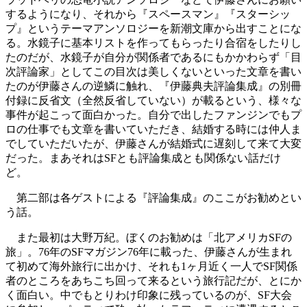
するようになり、それから『スペースマン』『スターシッ
プ』というテーマアンソロジーを新潮文庫から出すことにな
る。水鏡子に基本リストを作ってもらったり合宿をしたりし
たのだが、水鏡子が自分が関係者であるにもかかわらず「目
次評論家」としてこの目次は美しくないといった文章を書い
たのが伊藤さんの逆鱗に触れ、『伊藤典夫評論集成』の別冊
付録に反省文（全然反省していない）が載るという、様々な
事件が起こって面白かった。自分で出したファンジンでもプ
ロの仕事でも文章を書いていただき、結婚する時には仲人ま
でしていただいたが、伊藤さんが結婚式に遅刻して来て大変
だった。まあそれはSFとも評論集成とも関係ない話だけ
ど。
第二部は各ゲストによる『評論集成』のここがお勧めとい
う話。
また最初は大野万紀。ぼくのお勧めは「北アメリカSFの
旅」。76年のSFマガジン76年に載った、伊藤さんが生まれ
て初めて海外旅行に出かけ、それも1ヶ月近く一人でSF関係
者のところをあちこち回って来るという旅行記だが、とにか
く面白い。中でもとりわけ印象に残っているのが、SF大会