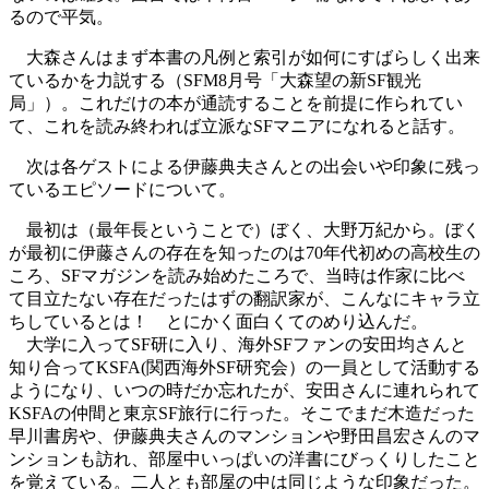
るので平気。
大森さんはまず本書の凡例と索引が如何にすばらしく出来
ているかを力説する（SFM8月号「大森望の新SF観光
局」）。これだけの本が通読することを前提に作られてい
て、これを読み終われば立派なSFマニアになれると話す。
次は各ゲストによる伊藤典夫さんとの出会いや印象に残っ
ているエピソードについて。
最初は（最年長ということで）ぼく、大野万紀から。ぼく
が最初に伊藤さんの存在を知ったのは70年代初めの高校生の
ころ、SFマガジンを読み始めたころで、当時は作家に比べ
て目立たない存在だったはずの翻訳家が、こんなにキャラ立
ちしているとは！ とにかく面白くてのめり込んだ。
大学に入ってSF研に入り、海外SFファンの安田均さんと
知り合ってKSFA(関西海外SF研究会）の一員として活動する
ようになり、いつの時だか忘れたが、安田さんに連れられて
KSFAの仲間と東京SF旅行に行った。そこでまだ木造だった
早川書房や、伊藤典夫さんのマンションや野田昌宏さんのマ
ンションも訪れ、部屋中いっぱいの洋書にびっくりしたこと
を覚えている。二人とも部屋の中は同じような印象だった。