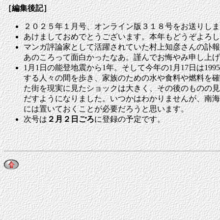
［編集後記］
２０２５年１月号、オンライン版３１８号をお送りしま
あけましておめでとうございます。本年もどうぞよろし
マンガ評論家として活躍されていた村上知彦さんの訃報
あのころって面白かったなあ。謹んでお悔やみ申し上げ
1月1日の能登地震から1年。そして今年の1月17日は
する人々の間を歩き、家族のための水や食料や燃料を確
た街を現実に見たショックは大きく、その後のものの見
だすようになりました。いつかはわかりませんが、南海
には置いておくことが必要だろうと思います。
次号は
２月２日ごろ
に登録の予定です。