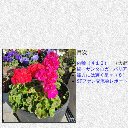
目次
内輪（４１２）
（大野
続・サンタロガ・バリア
彼方には輝く星々（８）「やねこ
SFファン交流会レポート 2