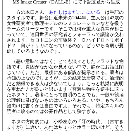
MS Image Creater（DALL-E）にて下記文章から生成
一方の木口さん
「あたしはまだここにいる」
は手記の
スタイルです。舞台は近未来の2044年、主人公は42歳の
女性研究者で数理モデルのシミュレーションなどを扱う
チームのリーダーです。そこでは何か重大な異常が起こ
っていて、連日世界の研究者とフォーラムで議論が交わ
されます。セロトニンの前駆体？ Ｄハイドロトリポイ
ド？ 何がトリガになっているのか。どうやら奇病が蔓
延しているようなのです。
（悪い意味ではなく）とても淡々としたフラットな物
語です。真因がなかなか見えない中で、静かにお話は閉
じていく。ただ、最後にある仮説が提示される。著者は
承知の上なのでしょうが、この結末は唐突です。論理的
だと納得できる人は少ないでしょう。もっと執拗に説明
を重ねた方が良いと思います（普遍生物学を逆手に取っ
たネタ？）。著者にとって自明のことでも、一般SF読者
の理解に及ばないものはいろいろある。いや、もちろん
誰向けに書くかは自由ですよ。それでも、特定スキルの
読者に絞るのでは公募作品として狭すぎる。
ネタの方向的には、小松左京の「牙の時代」（古すぎ
ますが）に近い、あれはちょっとホラーぽいけど。そう