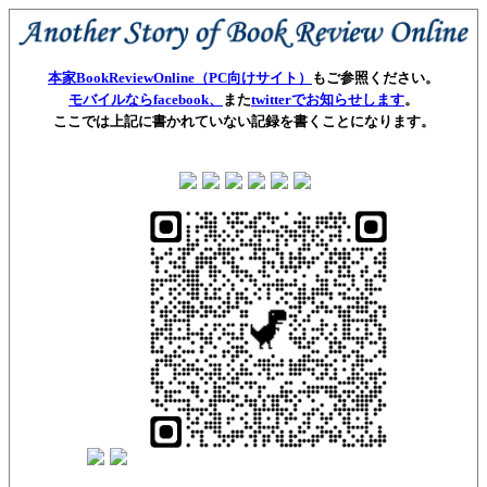
本家BookReviewOnline（PC向けサイト）
もご参照ください。
モバイルならfacebook、
また
twitterでお知らせします
。
ここでは上記に書かれていない記録を書くことになります。