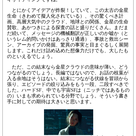
とにかくアイデアが炸裂！していて、この太古の金星
生命（きわめて擬人化されている）、その驚くべき計
画、高層大気中のクラウド、地球との関係、金星の生命
賛歌、あかつきによる探査の話と盛りだくさん。まだま
だ続いて、メッセージの機械翻訳が正しいのか嘘か（と
いうレム的問いかけはあっさり通過）、事故と救出シー
ン、アーカイブの発掘、驚異の事実と目まぐるしく展開
します。これだけ詰め込めた想像力だけでも、大したも
のといえるでしょう。
ただ、この結末なら金星クラウドの意味が薄い、どう
つながるのでしょう。長編ではないので、お話の枝葉が
入る余地はそうはない。結末につながる伏線を冒頭から
張り、エピソードの絞り込みをもう一段、二段すべきで
した。ハードSF、中でも宇宙SFは（ニッチではあるもの
の）いまも求められている分野でしょう。そういう書き
手に対しての期待は大きいと思います。