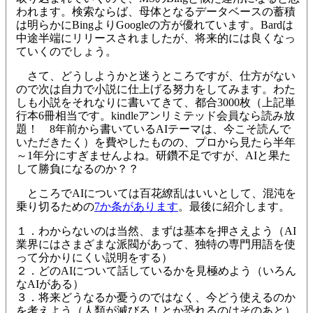
われます。検索ならば、母体となるデータベースの蓄積
は明らかにBingよりGoogleの方が優れています。Bardは
中途半端にリリースされましたが、将来的には良くなっ
ていくのでしょう。
さて、どうしようかと迷うところですが、仕方がない
ので次は自力で小説に仕上げる努力をしてみます。わた
しも小説をそれなりに書いてきて、都合3000枚（上記単
行本6冊相当です。kindleアンリミテッド会員なら読み放
題！ 8年前から書いているAIテーマは、今こそ読んで
いただきたく）を費やしたものの、プロから見たら半年
～1年分にすぎませんよね。研鑽不足ですが、AIと果た
して勝負になるのか？？
ところでAIについては百花繚乱はいいとして、混沌を
乗り切るための
7か条があります
。最後に紹介します。
１．わからないのは当然、まずは基本を押さえよう（AI
業界にはさまざまな派閥があって、独特の専門用語を使
って分かりにくい説明をする）
２．どのAIについて話しているかを見極めよう（いろん
なAIがある）
３．将来どうなるか憂うのではなく、今どう使えるのか
を考えよう（人類が滅びる！とか恐れるのはそのあと）