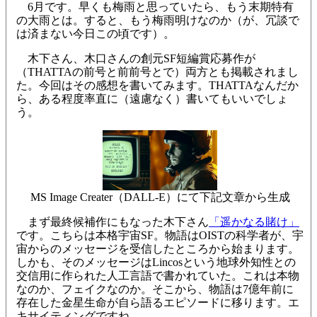
6月です。早くも梅雨と思っていたら、もう末期特有
の大雨とは。すると、もう梅雨明けなのか（が、冗談で
は済まない今日この頃です）。
木下さん、木口さんの創元SF短編賞応募作が
（THATTAの前号と前前号とで）両方とも掲載されまし
た。今回はその感想を書いてみます。THATTAなんだか
ら、ある程度率直に（遠慮なく）書いてもいいでしょ
う。
MS Image Creater（DALL-E）にて下記文章から生成
まず最終候補作にもなった木下さん
「遥かなる賭け」
です。こちらは本格宇宙SF。物語はOISTの科学者が、宇
宙からのメッセージを受信したところから始まります。
しかも、そのメッセージはLincosという地球外知性との
交信用に作られた人工言語で書かれていた。これは本物
なのか、フェイクなのか。そこから、物語は7億年前に
存在した金星生命が自ら語るエピソードに移ります。エ
キサイティングですね。