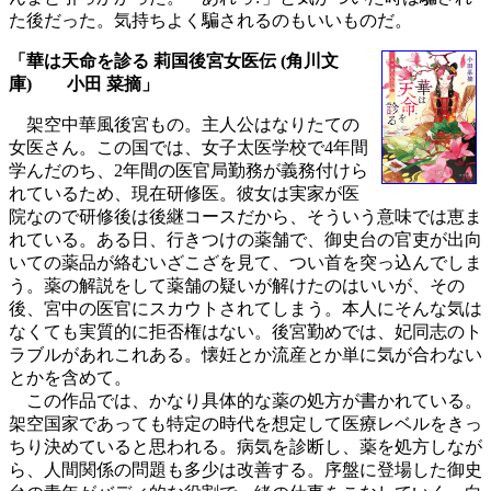
た後だった。気持ちよく騙されるのもいいものだ。
「華は天命を診る 莉国後宮女医伝 (角川文
庫) 小田 菜摘」
架空中華風後宮もの。主人公はなりたての
女医さん。この国では、女子太医学校で4年間
学んだのち、2年間の医官局勤務が義務付けら
れているため、現在研修医。彼女は実家が医
院なので研修後は後継コースだから、そういう意味では恵ま
れている。ある日、行きつけの薬舗で、御史台の官吏が出向
いての薬品が絡むいざこざを見て、つい首を突っ込んでしま
う。薬の解説をして薬舗の疑いが解けたのはいいが、その
後、宮中の医官にスカウトされてしまう。本人にそんな気は
なくても実質的に拒否権はない。後宮勤めでは、妃同志のト
ラブルがあれこれある。懐妊とか流産とか単に気が合わない
とかを含めて。
この作品では、かなり具体的な薬の処方が書かれている。
架空国家であっても特定の時代を想定して医療レベルをきっ
ちり決めていると思われる。病気を診断し、薬を処方しなが
ら、人間関係の問題も多少は改善する。序盤に登場した御史