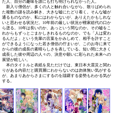
た人、自分の趣味を誰にも打ち明けられなかった人。
新入り僧侶が、多くの人と触れ合いながら、散りばめられ
た複数の謎を読み解き、大きな嘘にたどり着く。そんな嘘が
通るものなのか、私にはわからないが、ありえたかもしれな
いと思わせる状況だ。10年前の厳しい状況が檀家総代の口か
ら迸る。10年は長いのか、あっという間なのか。その嘘をこ
れからもずっとごまかしきれるものなのか。でも「人は変わ
るんだよ」という先輩の言葉をかみしめて、相手を許すこと
ができるようになった若き僧侶の佇まいが、このお寺に来て
からの彼の成長の素晴らしさを表している。短い間に大きく
成長した彼や周辺の人々の、決意や願いに彩られた未来への
展望が眩しい。
本のタイトルと表紙を見ただけでは、東日本大震災と関わ
りがある内容だと購買層にわからないのは勿体無い気がする
が、あまりあからさまにするのを躊躇する姿勢もわかる気が
する。