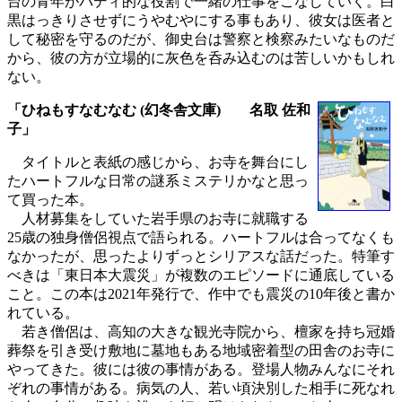
台の青年がバディ的な役割で一緒の仕事をこなしていく。白
黒はっきりさせずにうやむやにする事もあり、彼女は医者と
して秘密を守るのだが、御史台は警察と検察みたいなものだ
から、彼の方が立場的に灰色を呑み込むのは苦しいかもしれ
ない。
「ひねもすなむなむ (幻冬舎文庫) 名取 佐和
子」
タイトルと表紙の感じから、お寺を舞台にし
たハートフルな日常の謎系ミステリかなと思っ
て買った本。
人材募集をしていた岩手県のお寺に就職する
25歳の独身僧侶視点で語られる。ハートフルは合ってなくも
なかったが、思ったよりずっとシリアスな話だった。特筆す
べきは「東日本大震災」が複数のエピソードに通底している
こと。この本は2021年発行で、作中でも震災の10年後と書か
れている。
若き僧侶は、高知の大きな観光寺院から、檀家を持ち冠婚
葬祭を引き受け敷地に墓地もある地域密着型の田舎のお寺に
やってきた。彼には彼の事情がある。登場人物みんなにそれ
ぞれの事情がある。病気の人、若い頃決別した相手に死なれ