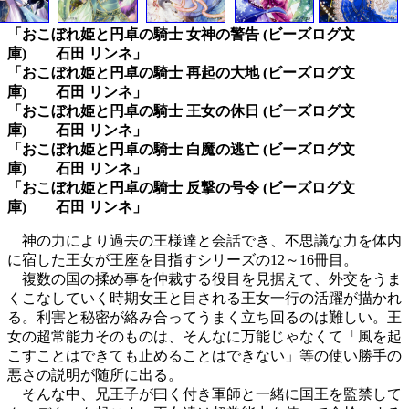
「おこぼれ姫と円卓の騎士 女神の警告 (ビーズログ文
庫) 石田 リンネ」
「おこぼれ姫と円卓の騎士 再起の大地 (ビーズログ文
庫) 石田 リンネ」
「おこぼれ姫と円卓の騎士 王女の休日 (ビーズログ文
庫) 石田 リンネ」
「おこぼれ姫と円卓の騎士 白魔の逃亡 (ビーズログ文
庫) 石田 リンネ」
「おこぼれ姫と円卓の騎士 反撃の号令 (ビーズログ文
庫) 石田 リンネ」
神の力により過去の王様達と会話でき、不思議な力を体内
に宿した王女が王座を目指すシリーズの12～16冊目。
複数の国の揉め事を仲裁する役目を見据えて、外交をうま
くこなしていく時期女王と目される王女一行の活躍が描かれ
る。利害と秘密が絡み合ってうまく立ち回るのは難しい。王
女の超常能力そのものは、そんなに万能じゃなくて「風を起
こすことはできても止めることはできない」等の使い勝手の
悪さの説明が随所に出る。
そんな中、兄王子が曰く付き軍師と一緒に国王を監禁して