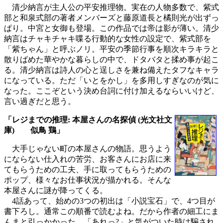
清少納言が主人公の平安推理物。実在の人物多数で、紫式
部と和泉式部の著者メンバーズと藤原道長と橘則光が出ずっ
ぱり。中宮と女御も登場。この作品では帝は影が薄い。清少
納言はチャキチャキ喋る行動的な女性の設定で、紫式部を
「紫ちゃん」と呼ぶノリ。平安の季節行事を順次キラキラと
散りばめた華やかな暮らしの中で、ドタバタと揉め事が起こ
る。清少納言は詩人の心と逞しさを兼ね備えたタフなキャラ
になっている。ただ「いとをかし」を多用しすぎなのが気に
なった。ここぞという決め台詞に付け加えるならいいけど、
言い過ぎだと思う。
「レジまでの推理: 本屋さんの名探偵 (光文社文
庫) 似鳥 鶏」
大手じゃない町の本屋さんの物語。思うよう
にならない仕入れの苦労、お客さんにお店に来
てもらうための工夫、手に取ってもらうための
ポップ、様々なお仕事状況が描かれる。そんな
本屋さんに謎が降ってくる。
4話あって、始めの3つの初出は「小説宝石」で、4つ目が
書下ろし。通常この順番で読むよね。だから作者の細工にま
んまと引っかかった。「あれっ?」と気がついた時は騙され