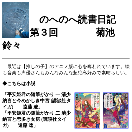
のへのへ読書日記
第３回 菊池
鈴々
最近は【推しの子】のアニメ版に心を奪われています。絵
も音楽も声優さんもみんなみんな超絶私好みで素晴らしい。
◆こちらは小説
「平安姫君の随筆がかり 一 清少
納言と今めかしき中宮 (講談社タ
イガ) 遠藤 遼」
「平安姫君の随筆がかり 二 清少
納言と恋多き女房 (講談社タイ
ガ) 遠藤 遼」