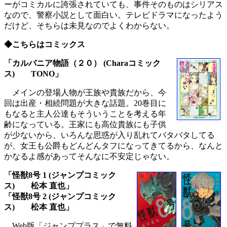
ーがコミカルに誇張されていても、事件そのものはシリアス
なので、警察小説として面白い。テレビドラマになったよう
だけど、そちらは未見なのでよくわからない。
◆こちらはコミックス
「カルバニア物語（２０） (Charaコミック
ス) TONO」
メインの登場人物が王族や貴族だから、今
回は出産・相続問題が大きな話題。20巻目に
もなると主人公達もそういうことを考える年
齢になっている。王家にも高位貴族にも子供
が少ないから、いろんな思惑が入り乱れてバタバタしてる
が、女王も公爵もどんどんタフになってきてるから、なんと
かなるよ感があってそんなに不安定じゃない。
「怪獣8号 1 (ジャンプコミック
ス) 松本 直也」
「怪獣8号 2 (ジャンプコミック
ス) 松本 直也」
Web版「ジャンププラス」で無料