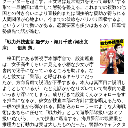
クーデターを起こす。王女達は超常能力を使って命拾いする
形で一旦他国に逃亡して態勢を整える。これまでの複数の他
国との付き合いにより直接的または間接的な援助が得られる
人間関係が心地よい。今までの伏線をバリバリ回収するよ、
というノリで勢いがある。恋愛要素も多少はあるが、国際情
勢優先で話が進む。
「戦力外捜査官 姫デカ・海月千波 (河出文
庫) 似鳥 鶏」
桜田門にある警視庁本部庁舎で、設楽巡査
は、女子高生くらいに見える小柄な少女が庁
舎内で迷子になっているところを助ける。な
んと彼女は「警部」と呼ばれるキャリアだっ
たが、方向音痴て説明が下手すぎる。本人は真面目に説明し
ようとしているが、たとえ話がかなりズレていて警察内で思
いっきり浮いてしまう。成り行きで設楽くんがフォローをす
る担当になるが、彼女が捜査本部の方針に意を唱えるため、
一般の捜査から弾かれる。聞き込みローラーのような人海戦
術はあちらに任せて「戦力外」として遊撃部隊扱い(おミソ
扱い)ながら、二人で捜査に邁進する。海月警部の観察眼と
推理力と行動力は実は大したものだった。警部のキャラクタ