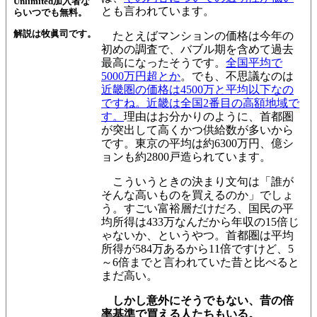
Unlimited加入者な
とも言われています。
らいつでも無料。
解説は牧眞司です。
たとえばマンションの価格は今年の
初めの調査で、バブル期を含めて過去
最高になったそうです。
全国平均で
5000万円超とか
。でも、不思議なのは
近畿圏の価格は4500万と平均以下なの
ですね。近畿は全国2番目の高額地域で
す。
理由はお分かりのように、首都圏
が突出して高くかつ供給数が多いから
です。東京の平均は約6300万円、億シ
ョンも約2800戸造られています。
こういうときの決まり文句は「誰が
そんな高いものを買えるのか」でしょ
う。すごい富裕層だけだろ、国民の平
均所得は433万なんだから年収の15倍じ
ゃないか、というやつ。首都圏は平均
所得が584万あるから11倍ですけど、5
～6倍までと言われていた昔と比べると
まだ高い。
しかし意外にそうでもない、昔の倍
率基準で買える人たちもいる。