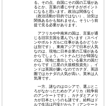
る。その点、自国にその国の工場があ
るとか、言葉の通じやすさがポイント
になると思います。政治は関係なく
（政治
活動が目的ではない）、治安は
関係あるかも知れません。そういう前
提で見る必要が
あります。
アフリカや中南米の国は、言葉が通
じる旧宗主国を選んでいます（スペイ
ンやポルトガルに仕事があるかどうか
は別です）。東南アジアで日本が人気
なのは、現地に日本企業の工場がある
からでしょう。ベトナムだけが韓国な
のは、現地に進出している最大の国だ
からです（三星の大規模投資先）。イ
ンドは英国が嫌いなのでカナダ、英語
圏ではカナダの人気が高い。英米は人
気薄です。
一方、謎なのはロシアで、選ぶとこ
ろがなかったためかアメリカ（戦争前
のアンケートです）。カナダとアメリ
カが日本というのも謎です。給料はド
ルで生活は円安だから？（アンケート