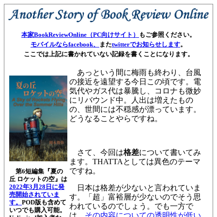
本家BookReviewOnline（PC向けサイト）
もご参照ください。
モバイルならfacebook、
また
twitterでお知らせします
。
ここでは上記に書かれていない記録を書くことになります。
あっという間に梅雨も終わり、台風
の接近を遠望する今日この頃です。電
気代やガス代は暴騰し、コロナも微妙
にリバウンド中。人出は増えたもの
の、世間には不穏感が漂っています。
どうなることやらですね。
さて、今回は
格差
について書いてみ
ます。THATTAとしては異色のテーマ
ですね。
第6短編集『夏の
丘 ロケットの空』は
2022年3月28日に発
日本は格差が少ないと言われていま
売開始されていま
す。「超」富裕層が少ないのでそう思
す。
POD版も含めて
われているのでしょう。でも一方で
いつでも購入可能。
は、
その内容についての透明性が低い