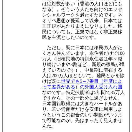
は絶対数が多い（香港の人口ほどにも
なる）。そういう人たち向けのエッセ
ンシャルワークを満たすためです。ネ
オリベ思想が蔓延して以来、日本では
非正規があたりまえになりました。移
民についても、正規ではなく非正規移
民を主流としたいのです。
ただし、既に日本には移民の人がた
くさん住んでいます。永住者だけで100
万人（旧植民地の特別永住者は年々減
り続けいまや3割ほど、新規の移民が増
えているのです）、中長期に滞在する
人は200万人ほどもいて、難民とかを除
けば既に
世界でも5～7番目（年度によ
って差異がある）の外国人受け入れ国
なのです。特定技能者は5年間で35万人
ですから、その一部分に過ぎません。
日本国籍取得には大きなハードルがあ
り、若い労働者だけを安価に利用しよ
うというこの都合のいい制度がいつま
で可能なのか、先はまったく見えませ
んね。