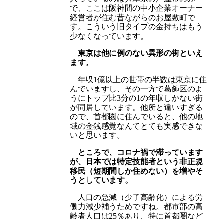
で、ここは阪神間の中小企業オーナー
経営者が住む昔ながらのお屋敷町で
す。こういう旧タイプの金持ちはもう
少なくなっています。
東京は他に例のない異形の街といえ
ます。
年収1億以上の世帯の半数は東京に住
んでいますし、その一方で葛飾区のよ
うにトップ比3分の1の年収しかない街
が同居しています。他所と違いすぎる
ので、首都圏に住んでいると、他の地
域の金銭感覚なんてとても実感できな
いと思います。
ところで、コロナ禍で滞っています
が、日本では特定技能者という非正規
移民（短期間しか住めない）を増やそ
うとしています。
人口の急減（少子高齢化）による労
働力減少補うためですね。都市部の高
齢者人口は25％あり、特に首都圏など