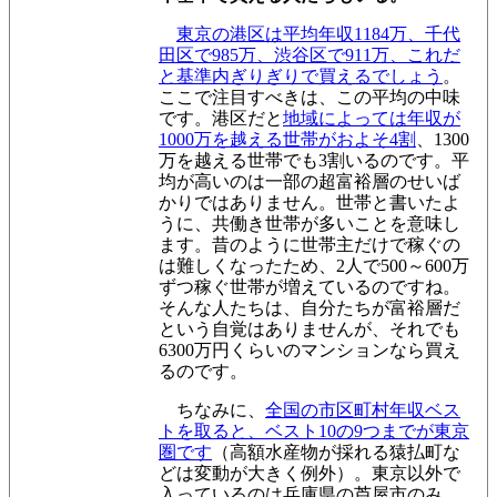
東京の港区は平均年収1184万、千代
田区で985万、渋谷区で911万、これだ
と基準内ぎりぎりで買えるでしょう
。
ここで注目すべきは、この平均の中味
です。港区だと
地域によっては年収が
1000万を越える世帯がおよそ4割
、1300
万を越える世帯でも3割いるのです。平
均が高いのは一部の超富裕層のせいば
かりではありません。世帯と書いたよ
うに、共働き世帯が多いことを意味し
ます。昔のように世帯主だけで稼ぐの
は難しくなったため、2人で500～600万
ずつ稼ぐ世帯が増えているのですね。
そんな人たちは、自分たちが富裕層だ
という自覚はありませんが、それでも
6300万円くらいのマンションなら買え
るのです。
ちなみに、
全国の市区町村年収ベス
トを取ると、ベスト10の9つまでが東京
圏です
（高額水産物が採れる猿払町な
どは変動が大きく例外）。東京以外で
入っているのは兵庫県の芦屋市のみ