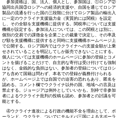
参加資格は、国、法人、個人とし、参加国は、①ロシア②
協同出兵国③ロシアへの経済的支援や、自国を通じてロシア
製品の流通を行った国の三段階に分けてロシア製品の輸出入
に一定のウクライナ支援協力金（実質的には関税）を設定
し、その全額を支援機構に提供する。関税率については支援
機構が設定する。参加法人については、この関税とは別に、
個別の交易での課徴金を企業ごとの裁量で決定し、その率及
び額を支援機構に提供すると同時に支援機構ホームページ上
で公開する。ロシア国内ではウクライナへの支援金額が上乗
せされていることを明記してしか販売できないことにする。
個人については支援機構のホームページに参加の登録とコメ
ントを揚げることだけで、自主的な寄付は受け付けても強制
はなく、金銭的な負担はない。参加者の登録についてはロシ
アも含めて国籍は問わず、本名での登録が義務付けられる
が、ホームページ上では自国での迫害の恐れもあり、匿名を
認める。コメント欄でウクライナ以外の国、地域への言及は
禁止する。ジョージアは例外としていいかも。別枠で非参加
者によるウクライナ批判の投稿も認め、参加者との討議を可
能とする。
④ウクライナ進攻による行政の機能不全を理由として、ポ
ーランド、ウクラナ、ついでにモルドバ三国による大ポーラ