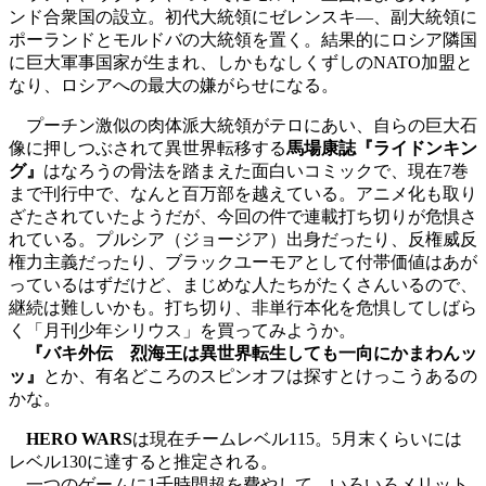
ンド合衆国の設立。初代大統領にゼレンスキ―、副大統領に
ポーランドとモルドバの大統領を置く。結果的にロシア隣国
に巨大軍事国家が生まれ、しかもなしくずしのNATO加盟と
なり、ロシアへの最大の嫌がらせになる。
プーチン激似の肉体派大統領がテロにあい、自らの巨大石
像に押しつぶされて異世界転移する
馬場康誌『ライドンキン
グ』
はなろうの骨法を踏まえた面白いコミックで、現在7巻
まで刊行中で、なんと百万部を越えている。アニメ化も取り
ざたされていたようだが、今回の件で連載打ち切りが危惧さ
れている。プルシア（ジョージア）出身だったり、反権威反
権力主義だったり、ブラックユーモアとして付帯価値はあが
っているはずだけど、まじめな人たちがたくさんいるので、
継続は難しいかも。打ち切り、非単行本化を危惧してしばら
く「月刊少年シリウス」を買ってみようか。
『バキ外伝 烈海王は異世界転生しても一向にかまわんッ
ッ』
とか、有名どころのスピンオフは探すとけっこうあるの
かな。
HERO WARS
は現在チームレベル115。5月末くらいには
レベル130に達すると推定される。
一つのゲームに1千時間超を費やして、いろいろメリット