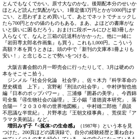
とんでもなくでかい。原寸大なのかな。後期配本分のせいか
ほとんど読んだ気配がない。1冊定価3万円とかが1000円はす
ごい、と思わずまとめ買いして、あとでネットでチェックし
たら700円とかの値のものもある。まあ、よほどの書庫がな
いと扱いに困るだろう。おまけに段ボールにひと箱3冊しか
入らなくて、なんと三箱の託送料がかかった。他に一緒に
『岩田専太郎名作画集』も買う。これも1,000円。こういう
高額？本を買うときは、頭の中で「新刊の文庫本1冊よりも
安い！」と念じることで勢いをつける。
大阪古書会館の月一即売会に行ったりして、3月は硬めの
本をそこそこ拾う。
ジンメル『社会分化論 社会学』、佐々木力『科学革命の
歴史構造 上下』、宮野彬『刑法の社会学』、中村伊智也他
編『日本のポップパワー』、三浦修『囲碁の美学』、今西錦
司全集『④生物社会の論理』、王小錫『道徳資本研究』、落
合陽一『２０３０年の世界地図帳』、中村雄二郎他『鼎談
不思議な半世紀』、片野孝志『王朝文様事典』、荒俣宏『ア
ラマタ美術誌』など。
増田みず子『<孤体>の生命感』
（1987年）という本を見
つけた。200頁ほどの講演録で、自分の経験経歴と重ね合わ
せていくつもの本を紹介している。その中心になっているも