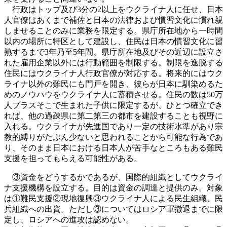
行政はトップ及び3分の2以上をウクライナ人に任せ、日本
人官僚はあくまで補佐と日本の法律および慣習文化に慣れ親
しませることのみに業務を限定する。県庁所在地から一時間
以内の場所に特区として建設し、住民は日本の慣習文化に習
熟するまで3年乃至5年間、県庁所在地及びその近辺に設立さ
れた雇用企業以外には行動範囲を制限する。制限を逸脱する
住民にはウクライナ人行政官僚が対応する。将来的にはウク
ライナ以外の難民にも門戸を開き、彼らが日本に馴染めるた
めのノウハウをウクライナ人に蓄積させる。住民の数は50万
人プラスそこで生まれた子供に限定するが、ひとつ確立でき
れば、他の過疎県に第二第三の都市を建設することも視野に
入れる。ウクライナが先進国であり一定の技術水準があり宗
教的縛りがたぶん少ないと思われることから可能な行為であ
り、そのまま日本における日本人が苦手なところもある難民
支援を担ってもらえる可能性がある。
③資金をどうするかであるが、国際的組織としてウクライ
ナ支援機構を設立する。目的は資金の調達と提供のみ。対象
は①難民支援②現地復興③ウクライナ人による民生組織、民
兵組織への出資。ただし③についてはロシア軍撤退までに限
定し、ロシアへの進攻は認めない。