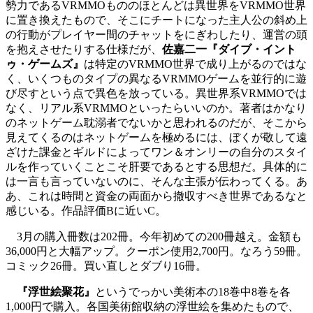
勢力であるVRMMOもののほとんどは異世界をVRMMO世界
に置き換えたもので、そこにチートになった主人公の斜め上
の行動がプレイヤー間のチャットをにぎわしたり、運営の頭
を抱えさせたりする仕様だが、
佐嘉二一『ダイブ・イント
ゥ・ゲームズ』
は特定のVRMMO世界で成り上がるのではな
く、いくつものタイプの異なるVRMMOゲームを並行的に遊
び尽すという点で異色を放っている。異世界系VRMMOでは
なく、リアル系VRMMOといったらいいのか。著者はかなり
のネットゲーム耽溺者でないかと思われるのだが、そこから
見えてくるのはネットゲームを極めるには、ぼくが敬して遠
ざけた課金とギルドによってワン＆オンリーの自分のスタイ
ルを作っていくことこそ肝要であるとする思想だ。具体的に
は一言も言っていないのに、そんな主張が伝わってくる。あ
あ、これは時間と資金の両面から撤収すべき世界であるなと
感じいる。作品評価Bに近いC。
3月の購入冊数は202冊。今年初めての200冊越え。金額も
36,000円と大幅アップ。クーポン使用2,700円。なろう59冊。
コミック26冊。買い直しとダブり16冊。
『浮世絵聚花』
というでっかい美術本の18巻中8巻を各
1,000円で購入。各国美術館収納の浮世絵を集めたもので、