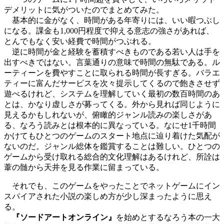
デメリットに気がついたのでまとめてみた。
基本的に金がなく、時間がある年寄りには、いい暇つぶし
になる。課金も1,000円程度で抑える意志の強さがあれば、
とんでもなく安い経費で時間がつぶれる。
逆に時間が金と経験を蓄積すべきものである若い人は手を
出すべきではない。言葉通りの意味で時間の無駄である。ル
ーティーンを費やすことに取られる時間が長すぎる。バラエ
ティーに富んだサービスを次々提示してくるので飽きさせず
遊べるけれど、システムを理解していく最初の数百時間のあ
とは、かなり虚しさが募ってくる。外から見れば同じように
見えるかもしれないが、俯瞰的ジャンル読みの楽しさがあ
る、なろう読みとは根本的に異なっている。なにせ1千時間
かけてもひとつのゲームのスタート地点に辿り着けた気配が
ないのだ。ジャンル総体を鑑賞することは難しい。ひとつの
ゲームから受け取れる総合的文化理解はあるけれど、所詮は
葦の髄から天井を見る作業に留まっている。
それでも、このゲームをやったことでネットゲームにイン
スパイアされた小説の楽しめ方が少し深まったように思え
る。
『ソードアートオンライン』
を始めとするなろう本の一大