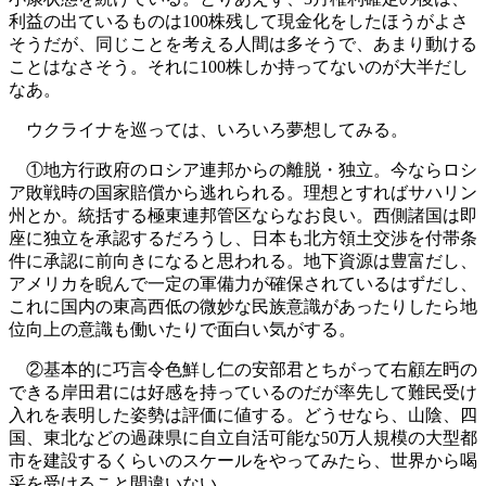
利益の出ているものは100株残して現金化をしたほうがよさ
そうだが、同じことを考える人間は多そうで、あまり動ける
ことはなさそう。それに100株しか持ってないのが大半だし
なあ。
ウクライナを巡っては、いろいろ夢想してみる。
①地方行政府のロシア連邦からの離脱・独立。今ならロシ
ア敗戦時の国家賠償から逃れられる。理想とすればサハリン
州とか。統括する極東連邦管区ならなお良い。西側諸国は即
座に独立を承認するだろうし、日本も北方領土交渉を付帯条
件に承認に前向きになると思われる。地下資源は豊富だし、
アメリカを睨んで一定の軍備力が確保されているはずだし、
これに国内の東高西低の微妙な民族意識があったりしたら地
位向上の意識も働いたりで面白い気がする。
②基本的に巧言令色鮮し仁の安部君とちがって右顧左眄の
できる岸田君には好感を持っているのだが率先して難民受け
入れを表明した姿勢は評価に値する。どうせなら、山陰、四
国、東北などの過疎県に自立自活可能な50万人規模の大型都
市を建設するくらいのスケールをやってみたら、世界から喝
采を受けること間違いない。