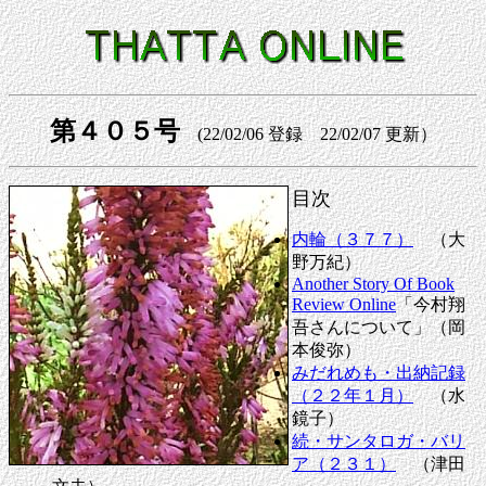
第４０５号
(22/02/06 登録 22/02/07 更新）
目次
内輪（３７７）
（大
野万紀）
Another Story Of Book
Review Online
「
今村翔
吾さんについて
」（岡
本俊弥）
みだれめも・出納記録
（２２年１月）
（水
鏡子）
続・サンタロガ・バリ
ア（２３１）
（津田