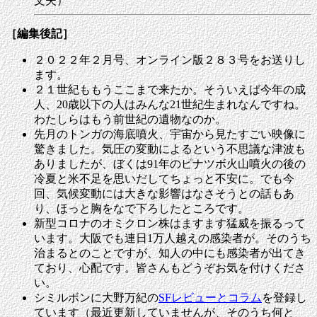
文夫）
［編集後記］
２０２２年２月号、オンライン版２８３号をお送りし
ます。
２１世紀ももうここまで来たか。そういえば今年の成
人、20歳以下の人はみんな21世紀生まれなんですね。
わたしらはもう前世紀の遺物なのか。
先月のトンガの海底噴火、宇宙から見たすごい映像に
驚きました。気圧の変動によるという不思議な津波も
ありましたが、ぼくは91年のピナツボ火山噴火の後の
冷夏と米不足を思いだしてちょっと不安に。でも今
回、気候変動には大きな影響はなさそうとの話もあ
り、ほっと胸をなで下ろしたところです。
新型コロナのオミクロン株はますます猛威を振るって
います。大阪でも連日1万人越えの感染者が。そのうち
治まるとのことですが、知人の中にも感染者が出てき
ており、心配です。皆さんもどうぞお気を付けくださ
い。
シミルボンに大野万紀の
SFレビューとコラム
を登録し
ています（最近更新していませんが、そのうち何と