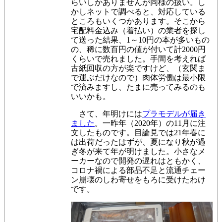
らいしかありませんが同様の扱い。し
かしネットで調べると、対応している
ところもいくつかあります。そこから
宅配料金込み（着払い）の業者を探し
て送った結果、
1～10円の本が多いもの
の、稀に数百円の値が付いて
計2000円
くらいで売れました。手間を考えれば
古紙回収の方が楽ですけど、（玄関ま
で運ぶだけなので）肉体労働は最小限
で済みますし
、たまに売ってみるのも
いいかも
。
さて、年明けには
プラモデルが届き
ました
。一昨年（2020年）の11月に注
文したものです。目論見では21年春に
は出荷だったはずが、夏になり秋が過
ぎ冬が来て年が明けました。小さなメ
ーカーなので開発の遅れはともかく、
コロナ禍による部品不足と流通チェー
ン崩壊のしわ寄せをもろに受けたわけ
です。