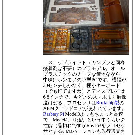
スナップフイット（ガンプラと同様
接着剤は不要）のプラモデル。オール
プラスチックのチープな筐体ながら、
中味はホンモノの小型PCです。横幅が
20センチしかなく、極小キーボード
（でも打てますね）とディスプレイは
6.8インチで、今どきのスマホより解像
度は劣る。
プロセッサは
Rockchip製
の
ARMクアッドコアが使われています。
Rasbery Pi
Model3よりもちょっと高速
で、Model4より遅いという中くらいの
性能（品切れですがRas Pi3をプロセッ
サとするCM3バージョンも先行販売さ