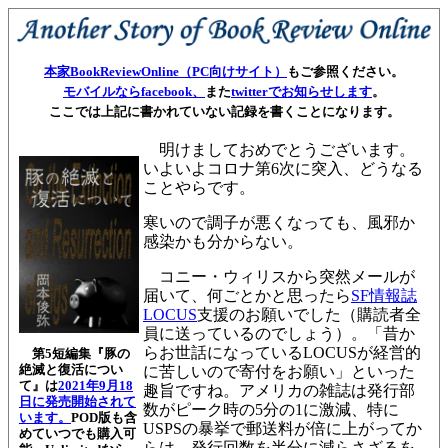
本家BookReviewOnline（PC向けサイト）
もご参照ください。
モバイルならfacebook、
また
twitterでお知らせします
。
ここでは上記に書かれていない記録を書くことになります。
明けましておめでとうございます。
いよいよコロナ第6次に突入、どうなる
ことやらです。
寒いので調子が悪くなっても、風邪か
感染かも分からない。
コニー・ウィリスから突然メールが
届いて、何ごとかと思ったら
SF情報誌
LOCUS
支援のお願いでした（購読者全
員に送っているのでしょう）。「昔か
らお世話になっているLOCUSが経営的
第5短編集『豚の
絶滅と復活につい
に苦しいので寄付をお願い」といった
て』は
2021年9月18
趣旨ですね。アメリカの雑誌は
発行部
日に発売開始されて
数が
ピーク時の5分の1に激減、特に
います。
POD版も含
USPSの暴挙で郵送料が倍に上がってか
めていつでも購入可
らは、発行回数を半分に減らさざるを