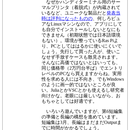
なぜかハンディターミナル用のサー
マルプリンタ（着脱式）が内蔵されて
いるなど、
ユニークな製品だと
発表当
時は評判になったものの
、何しろピュ
アなLinuxマシンなので、アプリにして
も自分でインストールしないとなにも
できません（初期状態では日本語環境
もない）。環境が整っているRas Piよ
り、PCとしてははるかに使いにくいで
しょう。先行して買った人が、使いこ
なせず手放すケースも散見されます。
そんなに高価ではないとはいっても、
同じ価格帯（2万円台半ば）でエントリ
レベルのPCなら買えますからね。実用
性を求める人には不向き、でもWindows
のように画一的ではないところが良
い。JuliaとかVSCとかも使えるし研究者
向けかな。老眼には厳しいながら、お
もちゃとしては好適です。
いろいろ遊んでいますが、第6短編集
の準備と長編の構想を進めています。
短編集は3月、長編はまだまだOutputま
でに時間がかかるでしょう。