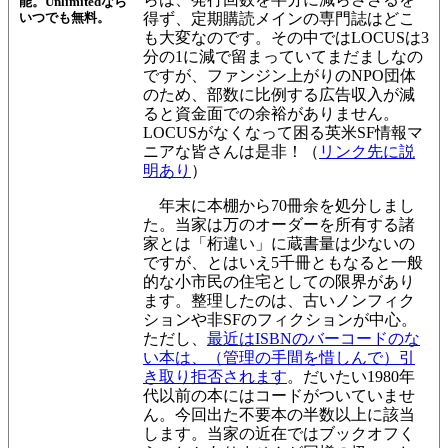
能。Unlimitedなら
いつでも無料。
得ず、
定期購読メインの専門誌は
どこ
も大変なのです。その中ではLOCUSは3
分の1に減で留まっていてまだましなの
ですが、ファンジン上がりのNPO団体
のため、
部数に比例する広告収入が減
ると
資金面での余裕がありません。
LOCUSがなくなって困る英米SF情報マ
ニアな皆さんは是非！（
リンク先に説
明あり
）
年末に本棚から70冊余を処分しまし
た。当家は万のオーダーを所有する諸
家とは「桁違い」に蔵書量は少ないの
ですが、とはいえ5千冊ともなると一般
的な小市民の住宅としての限界があり
ます。整理したのは、古いノンフィク
ションや非SFのフィクションが中心。
ただし、
最近はISBNのバーコードのな
い本は
、（管理の手間を惜しんで）引
き取り拒否されます
。だいたい1980年
代以前の本にはコードがついていませ
ん。今回出た不要本の半数以上に該当
します。当家の近在ではブックオフく