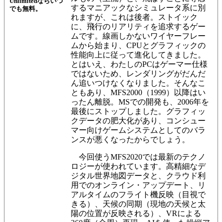
Unlimitedならいつ
するマニアックなシミュレータ系に別
でも無料。
れますが、これは後者。ストイック
に、飛行のリアリティを追求するゲー
ムです。線画しかないワイヤーフレー
ムから始ま
り、CPUとグラフィックの
性能向上に従って進化してきました。
とはいえ、わたしのPCはゲ
ーマー仕様
ではないため、レンダリングがだんだ
ん追いつけなくなりました。そんなこ
ともあり、MFS2000（1999）以降はい
ったん離脱。MSでの開発も、2006年を
最後にストップしました。グラフィッ
クデータの肥大化があり、コンシュー
マー向けゲームシステムとしてのバラ
ンスが悪くなったからでしょう。
今回使うMFS2020では最新のテクノ
ロジーが使われています。高精細なデ
ジタル世界地図データと、クラウド利
用でのオンライン・アップデート、リ
アルタイムのフライト機反映（目視で
きる）、天候の同期（現地の天候と太
陽の位置が反映される）、VRによる