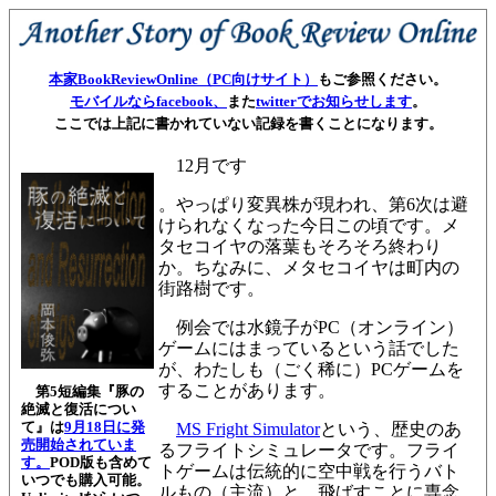
本家BookReviewOnline（PC向けサイト）
もご参照ください。
モバイルならfacebook、
また
twitterでお知らせします
。
ここでは上記に書かれていない記録を書くことになります。
12月です
。
やっぱり変異株が現われ、第6次は避
けられなくなった今日この頃です。
メ
タセコイヤの落葉もそろそろ終わり
か。ちなみに、メタセコイヤは町内の
街路樹です。
例会では水鏡子がPC（オンライン）
ゲームにはまっているという話でした
が、わたしも（ごく稀に）PCゲームを
することがあります。
第5短編集『豚の
絶滅と復活につい
て』は
9月18日に発
MS Fright Simulator
という、歴史のあ
売開始されていま
るフライトシミュレータです。フライ
す。
POD版も含めて
トゲームは伝統的に空中戦を行うバト
いつでも購入可能。
ルもの（主流）と、飛ばすことに専念