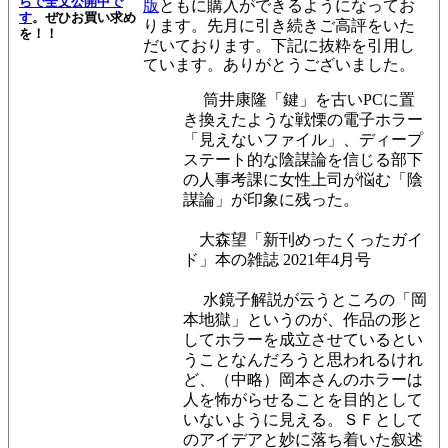
らで全文公開中で
版
ともに購入ができるようになってお
す
。
ぜひお買い求め
ります。
先月に引き続きご高評をいた
を！！
だいております。下記に抜粋を引用し
ています。ありがとうございました。
筒井康隆「鍵」を古いPCに置
き換えたような戦慄の電子ホラー
「見えないファイル」、ディープ
ステート的な陰謀論を信じる部下
の人事考課に女性上司が悩む「陰
謀論」が印象に残った。
大森望「新刊めったくったガイ
ド」本の雑誌 2021年4月号
水鏡子解説が云うところの「岡
本地獄」というのが、作品の形と
してホラーを成立させているとい
うことなんだろうと思われるけれ
ど、（中略）岡本さんのホラーは
人を怖がらせることを目的として
いないように見える。ＳＦとして
のアイデアと妙に落ち着いた叙述