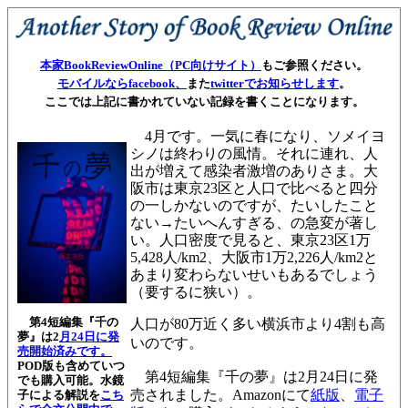
本家BookReviewOnline（PC向けサイト）
もご参照ください。
モバイルならfacebook、
また
twitterでお知らせします
。
ここでは上記に書かれていない記録を書くことになります。
4月です。一気に春になり、ソメイヨ
シノは終わりの風情。それに連れ、人
出が増えて感染者激増のありさま。大
阪市は東京23区と人口で比べると四分
の一しかないのですが、たいしたこと
ない→たいへんすぎる、の急変が著し
い。人口密度で見ると、東京23区1万
5,428人/km2、大阪市1万2,226人/km2と
あまり変わらないせいもあるでしょう
（要するに狭い）。
第4短編集『千の
人口が80万近く多い横浜市より4割も高
夢』は2
月24日に発
いのです。
売開始済みです。
POD版も含めていつ
第4短編集『千の夢』は2月24日に発
でも購入可能。
水鏡
売されました。Amazonにて
紙版
、
電子
子による解説を
こち