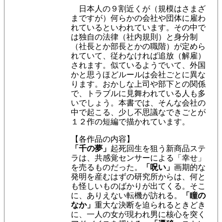
日本人の９割近くが（規模はさまざ
まですが）何らかの会社や団体に雇わ
れているといわれています。その中で
は独自の法律（社内規則）と身分制
（社長とか部長とかの職階）が定めら
れていて、従わなければ追放（解雇）
されます。似ているようでいて、外国
かと思うほどルールは会社ごとに異な
ります。おかしな上司や部下との関係
で、トラブルに見舞われている人も多
いでしょう。本書では、そんな会社の
中で起こる、少し不思議なできごとが
１２作の短編で描かれています。
【各作品の内容】
「千の夢」
起死回生を狙う新商品ステ
ラは、共感覚センサーによる「幸せ」
を売るものだった。
「呪い」
画期的な
発明を産むはずの研究所からは、何と
も怪しいものばかりが出てくる。そこ
に、ありえない転機が訪れる。
「瞳の
なか」
重大な決断を迫られるときどき
に、一人の女が現われ男に核心を突く