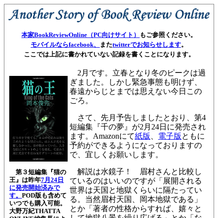
本家BookReviewOnline（PC向けサイト）
もご参照ください。
モバイルならfacebook、
また
twitterでお知らせします
。
ここでは上記に書かれていない記録を書くことになります。
2月です。立春となり冬のピークは過
ぎました。しかし緊急事態も明けず、
春遠からじとまでは思えない今日この
ごろ。
さて、先月予告しましたとおり、第4
短編集『千の夢』が2月24日に発売され
ます。Amazonにて
紙版
、
電子版
ともに
予約ができるようになっておりますの
で、宜しくお願いします。
解説は水鏡子！ 眉村さんと比較し
第３短編集『猫の
王』は昨年
7月24日
ているのはいいのですが「展開される
に発売開始済みで
世界は天国と地獄くらいに隔たってい
す。
POD版も含めて
る。当然眉村天国、岡本地獄である」
いつでも購入可能。
とか「著者の性格からすれば、嬉々と
大野万紀THATTA
して地獄八景を繰り広げる」とか「な