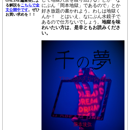
ONLINE編集長によ
る解説を
こちらで全
にぶん「岡本地獄」であるので」とか
文公開中です
。
ぜひ
好き放題の書かれよう。わしは地獄く
お買い求めを！！
んか！
とはいえ、なにぶん水鏡子で
あるので仕方ないでしょう。
地獄を味
わいたい方は、是非ともお読みくださ
い。