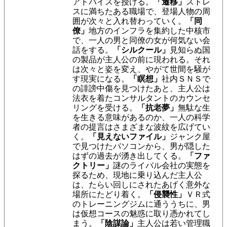
アドバイスを授ける。
「遷移」
ストレ
スに満ちたある職場で、登場人物の周
囲が次々と入れ替わっていく。
「同
僚」
地方のインフラを集約した中核市
で、一人の男と同僚の女が何気ない会
話をする。
「シルクール」
見知らぬ国
の製品が主人公の前に現われる。それ
は次々と姿を変え、やがて世間を騒が
す現実になる。
「瞑想」
社内ＳＮＳで
の誹謗中傷を見つけたあと、主人公は
法衣を着たコンサルタントのカウンセ
リングを受ける。
「抗老夢」
無駄な生
を生きる意味があるのか、一人の科学
者の提言はさまざまな波紋を広げてい
く。
「見えないファイル」
ジャンク屋
で見つけたパソコンから、男が隠した
はずの過去が湧き出してくる。
「ファ
クトリー」
謎のライバル会社の実態を
探るため、現地に乗り込んだ主人公
は、たらい回しにされたあげく意外な
場所にたどり着く。
「侵襲性」
ＶＲ式
のトレーニングジムに通ううちに、男
は仮想コースの魅惑に取り憑かれてし
まう。
「陰謀論」
主人公は若い管理職