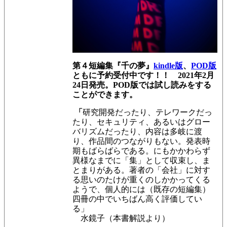
第４短編集『千の夢』
kindle版
、
POD版
ともに予約受付中です！！
2021年2月
24日発売。POD版では試し読みをする
ことができます。
「
研究開発だったり、テレワークだっ
たり、セキュリティ、あるいはグロー
バリズムだったり、内容は多岐に渡
り、作品間のつながりもない。発表時
期もばらばらである。にもかかわらず
異様なまでに「集」として収束し、ま
とまりがある。著者の「会社」に対す
る思いのたけが重くのしかかってくる
ようで、個人的には（既存の短編集）
四冊の中でいちばん高く評価してい
る」
水鏡子（本書解説より）