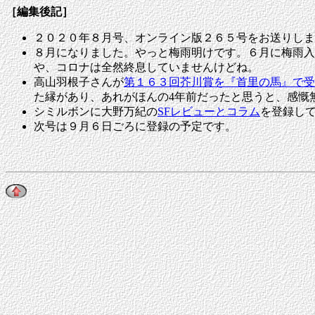
［編集後記］
２０２０年８月号、オンライン版２６５号をお送りしま
８月になりました。やっと梅雨明けです。６月に梅雨入
や、コロナは全然終息していませんけどね。
高山羽根子さんが
第１６３回芥川賞を『首里の馬』で受
た縁があり、あれがほんの4年前だったと思うと、感慨
シミルボンに大野万紀の
SFレビューとコラム
を登録し
次号は
９月６日ごろに
登録の予定です。