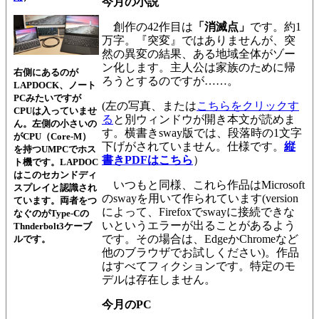
今月の小説
創作の42作目は
「消滅点」
です。約1
万字。『突変』ではありませんが、突
然の異変の結果、ある地域全体がゾー
ン化します。主人公は家族のために帰
右側にあるのが
ろうとするのですが……。
LAPDOCK、ノート
PCみたいですが
(左の写真、または
こちらをクリックす
CPUは入っていませ
る
と別ウィンドウが開き本文が読めま
ん。左側の小さいの
す。横書きsway版では、段落時の1文字
がCPU（Core-M）
下げがされていません。仕様です。
縦
を持つUMPCでホス
書きPDFはこちら
）
ト機です。LAPDOC
はこのセカンドディ
いつもと同様、これら作品はMicrosoft
スプレイと認識され
のswayを用いて作られています(version
ています。両者をつ
によって、Firefoxでswayに接続できな
なぐのがType-Cの
いというエラーが出ることがあるよう
Thnderbolt3ケーブ
です。その場合は、EdgeかChromeなど
ルです。
他のブラウザでお試しください)。作品
はすべてフィクションです。特定のモ
デルは存在しません。
今月のPC