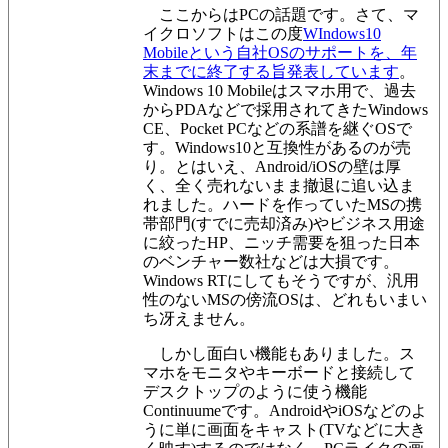
ここからはPCの話題です。さて、マ
イクロソフトはこの度
WIndows10
Mobileという自社OSのサポートを、年
末までに終了する旨発表しています
。
Windows 10 Mobileはスマホ用で、過去
からPDAなどで採用されてきたWindows
CE、Pocket PCなどの系譜を継ぐOSで
す。Windows10と互換性があるのが売
り。とはいえ、Android/iOSの壁は厚
く、全く売れないまま撤退に追い込ま
れました。ハードを作っていたMSの携
帯部門(すでに売却済み)やビジネス用途
に絞ったHP、ニッチ需要を狙った日本
のベンチャー数社などは大損です。
Windows RTにしてもそうですが、汎用
性のないMSの傍流OSは、どれもいまい
ち冴えません。
しかし面白い機能もありました。ス
マホをモニタやキーボードと接続して
デスクトップのように使う機能
Continuumeです。AndroidやiOSなどのよ
うに単に画面をキャスト(TVなどに大き