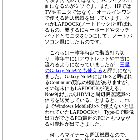
く映す)するのではなく、PCライクの画
面になるのがミソです。また、HPでは
TVやモニタではなく、オールインワン
で使える周辺機器を出しています。そ
れがLAPDOCK(ノートドック)と呼ばれ
るもの。要するにキーボードやタッチ
パッドとモニタを1つにして、ノートパ
ソコン風にしたものです。
これらは一昨年時点で製造打ち切
り、昨年中にはアウトレットや中古に
流れるようになっていましたが、
三星
のGalaxy Note9でも使える
と評判になり
ました。Galaxy Note9にはDeXと呼ばれ
るContinuum類似の機能がありますが、
その端末にもLAPDOCKが使える。
Note9はたぶんHDMIと周辺機器認識の
信号を送受している、とすると、これ
までWindows Mobile以外で使えないと思
われていたLAPDOCKが、Type-Cで映像
出力ができるPC(最近のPC)ともつなが
る可能性が出てきました。
何しろマイナーな周辺機器なので、