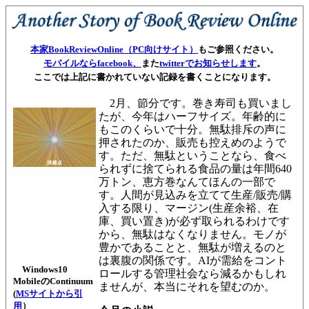
本家BookReviewOnline（PC向けサイト）
もご参照ください。
モバイルならfacebook、
また
twitterでお知らせします
。
ここでは上記に書かれていない記録を書くことになります。
2月、節分です。巻き寿司も買いまし
たが、今年はハーフサイズ。年齢的に
もこのくらいで十分。無駄排斥の声に
押されたのか、販売も控えめのようで
す。ただ、無駄ということなら、食べ
られずに捨てられる食品の量は年間640
万トン、恵方巻なんてほんの一部で
す。人間が見込みを立てて生産/販売/購
入する限り、マージン(生産余裕、在
庫、買い置き)が必ず取られるわけです
から、無駄はなくなりません。モノが
豊かであることと、無駄が増えるのと
は裏腹の関係です。AIが需給をコント
Windows10
ロールする管理社会なら減るかもしれ
MobileのContinuum
ませんが、本当にそれを望むのか。
(
MSサイトから引
用
）