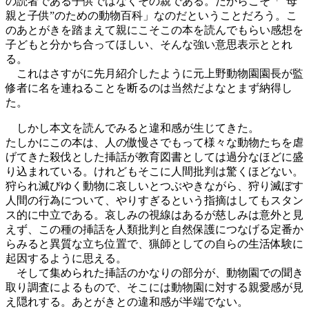
の読者である子供ではなくその親である。だからこそ「“母
親と子供”のための動物百科」なのだということだろう。こ
のあとがきを踏まえて親にこそこの本を読んでもらい感想を
子どもと分かち合ってほしい、そんな強い意思表示ととれ
る。
これはさすがに先月紹介したように元上野動物園園長が監
修者に名を連ねることを断るのは当然だよなとまず納得し
た。
しかし本文を読んでみると違和感が生じてきた。
たしかにこの本は、人の傲慢さでもって様々な動物たちを虐
げてきた殺伐とした挿話が教育図書としては過分なほどに盛
り込まれている。けれどもそこに人間批判は驚くほどない。
狩られ滅びゆく動物に哀しいとつぶやきながら、狩り滅ぼす
人間の行為について、やりすぎるという指摘はしてもスタン
ス的に中立である。哀しみの視線はあるが慈しみは意外と見
えず、この種の挿話を人類批判と自然保護につなげる定番か
らみると異質な立ち位置で、猟師としての自らの生活体験に
起因するように思える。
そして集められた挿話のかなりの部分が、動物園での聞き
取り調査によるもので、そこには動物園に対する親愛感が見
え隠れする。あとがきとの違和感が半端でない。