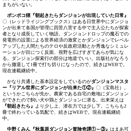
まちがいない。
ポンポコ狸『朝起きたらダンジョンが出現していた日常』
〇（レッドライジングブックス）はある日世界中にダンジョ
ンが出来て各国が管理に四苦八苦する中で主人公たちが探索
者となり成長していく物語。ダンジョンドロップの魔石での
発電所の設置による世界経済の激変とかダンジョンでレベル
アップした人間たちのテロや反政府活動とか秀逸なシミュレ
ーションが目につく反面、視野を広げすぎてあらが気にな
る。ダンジョン探索行の部分は地道でいい。出版社がなろう
から撤退して1冊で打ち切りになったので、続きはWEBで。
現在連載継続中。
かなり共通した基本設定をしているのが
ダンジョンマスタ
ー『リアル世界にダンジョンが出来た①②』
〇（宝島社）。
というかこちらが先か。農家である自宅の敷地にダンジョン
ができたので飼い犬や鶏とダンジョンに潜る。出来栄えは
『朝起きたら』
より少し上、潜在力では少し下。こちらも2
冊で終わっている気配で、続きはWEBで。現在連載継続
中。
中野くみん『秋葉原ダンジョン冒険奇譚①～③』
はまあ可