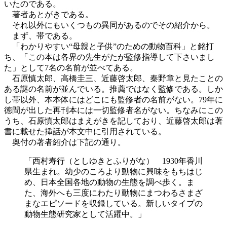
いたのである。
著者あとがきである。
それ以外にもいくつもの異同があるのでその紹介から。
まず、帯である。
「わかりやすい“母親と子供”のための動物百科」と銘打
ち、「この本は各界の先生がたが監修指導して下さいまし
た」として7名の名前が並べてある。
石原慎太郎、高橋圭三、近藤啓太郎、秦野章と見たことの
ある謎の名前が並んでいる。推薦ではなく監修である。しか
し帯以外、本本体にはどこにも監修者の名前がない。79年に
徳間が出した再刊本には一切監修者名がない。ちなみにこの
うち、石原慎太郎はまえがきを記しており、近藤啓太郎は著
書に載せた挿話が本文中に引用されている。
奥付の著者紹介は下記の通り。
「西村寿行（としゆきとふりがな） 1930年香川
県生まれ。幼少のころより動物に興味をもちはじ
め、日本全国各地の動物の生態を調べ歩く。ま
た、海外へも三度にわたり動物にまつわるさまざ
まなエピソードを収録している。新しいタイプの
動物生態研究家として活躍中。」