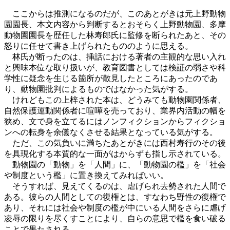
ここからは推測になるのだが、このあとがきは元上野動物
園園長、本文内容から判断するとおそらく上野動物園、多摩
動物園園長を歴任した林寿郎氏に監修を断られたあと、その
怒りに任せて書き上げられたもののように思える。
林氏が断ったのは、挿話における著者の主観的な思い入れ
と興味本位な取り扱いが、教育図書としては検証の弱さや科
学性に疑念を生じる箇所が散見したところにあったのであ
り、動物園批判によるものではなかった気がする。
けれどもこの上梓された本は、どうみても動物園関係者、
自然保護運動関係者に喧嘩を売っており、業界内活動の幅を
狭め、文で身を立てるにはノンフィクションからフィクショ
ンへの転身を余儀なくさせる結果となっている気がする。
ただ、この気負いに満ちたあとがきには西村寿行のその後
を具現化する本質的な一面がはからずも指し示されている。
動物園の「動物」を「人間」に、「動物園の檻」を「社会
や制度という檻」に置き換えてみればいい。
そうすれば、見えてくるのは、虐げられ去勢された人間で
ある。彼らの人間としての復権とは、すなわち野性の復権で
あり、それには社会や制度の檻が中にいる人間をさらに虐げ
凌辱の限りを尽くすことにより、自らの意思で檻を食い破る
ことで果たされる。