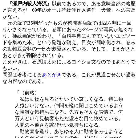
『瀬戸内殺人海流』
以前であるので、ある意味当然の略歴
と言えるが、69年のオール読物佳作入選作「犬鷲」への言及
がない。
元の版でB5判だったものが徳間書店版では四六判に一回
り小さくなっている。巻頭にあった8ページの写真が無くな
り、挿絵画家が変わり、「百科事典にもでていないエピソー
ドを集めた本」という副題が消え、目次が簡略化され、巻末
の動物豆資料の一部が割愛されている。そして、まえがきと
あとがきが削除されている。
まえがきは、石原慎太郎によるヨイショ文なのでまあどうで
もいい。
問題は著者による
あとがき
である。これが見過ごせない過激
な内容なのである。
「（前略）
私は動物を見るとたいてい哀しくなる。特に類
人猿はいけない。仲間を檻に閉じこめているよう
な複雑な気持ちになる。先方もそんな表情で、何
万人という見物客をただ虚ろな目で眺めている。
人間の不遜さを詫びたい気持ちになる。
動物園を造り、あらゆる人に動物をみせようと
いうのがどういうことなのか、私にはよくわから