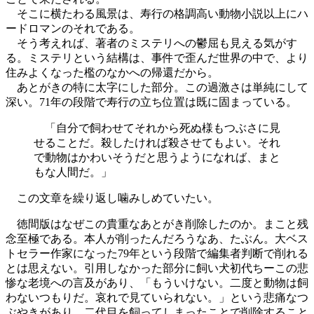
そこに横たわる風景は、寿行の格調高い動物小説以上にハ
ードロマンのそれである。
そう考えれば、著者のミステリへの鬱屈も見える気がす
る。ミステリという結構は、事件で歪んだ世界の中で、より
住みよくなった檻のなかへの帰還だから。
あとがきの特に太字にした部分。この過激さは単純にして
深い。71年の段階で寿行の立ち位置は既に固まっている。
「自分で飼わせてそれから死ぬ様もつぶさに見
せることだ。殺したければ殺させてもよい。それ
で動物はかわいそうだと思うようになれば、まと
もな人間だ。」
この文章を繰り返し噛みしめていたい。
徳間版はなぜこの貴重なあとがき削除したのか。まこと残
念至極である。本人が削ったんだろうなあ、たぶん。大ベス
トセラー作家になった79年という段階で編集者判断で削れる
とは思えない。引用しなかった部分に飼い犬初代ちーこの悲
惨な老境への言及があり、「もういけない。二度と動物は飼
わないつもりだ。哀れで見ていられない。」という悲痛なつ
ぶやきがあり、二代目を飼ってしまったことで削除すること