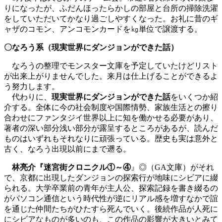
りになったが、ふだんほったらかしの部屋と台所の掃除洗濯
をしていただいてかなり過ごしやすくなった。お礼に昔のギ
ャザのコモン、アンコモンカードを㎏単位で譲渡する。
〇なろう系（現実世界にダンジョンができた話）
なろうの整理でモンスター文庫を予定していたけどリスト
が出来上がりませんでした。来月は仕上げることができるよ
う努力します。
代わりに、
現実世界にダンジョンができた話
をいくつか紹
介する。全体に今の社会制度や国際情勢、家族生活との擦り
合わせにファンタジイ世界以上に知を働かせる必要があり、
著者の深い部分浅い部分が露呈するところがあるが、読んだ
ものはいずれもそれなりに頑張っている。歴史も実は意外と
古く、なろう出現以前にまで遡る。
林亮介『迷宮街クロニクル①～④
』◎（GA文庫）がそれ
で、京都に出現したダンジョンの探索行が地味にシビアに綴
られる。大学卒業前の青年が主人公、探索記録を書き綴るの
がパソコン通信という時代性が逆にリアル感を増すなかで誼
を通じた仲間たちがひたすら死んでいく。後続作品が人死に
にシビアなものが多いのも、この作品の影響が大きいとみて