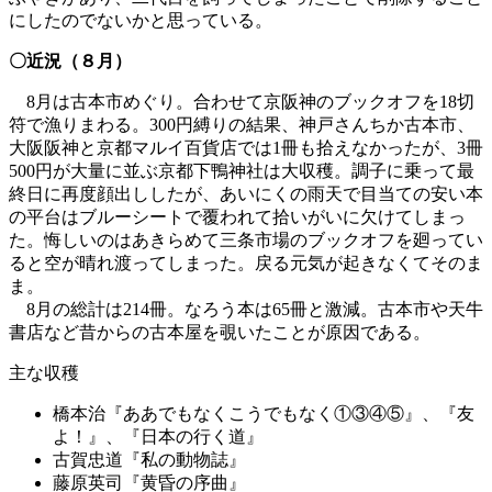
にしたのでないかと思っている。
〇近況（８月）
8月は古本市めぐり。合わせて京阪神のブックオフを18切
符で漁りまわる。300円縛りの結果、神戸さんちか古本市、
大阪阪神と京都マルイ百貨店では1冊も拾えなかったが、3冊
500円が大量に並ぶ京都下鴨神社は大収穫。調子に乗って最
終日に再度顔出ししたが、あいにくの雨天で目当ての安い本
の平台はブルーシートで覆われて拾いがいに欠けてしまっ
た。悔しいのはあきらめて三条市場のブックオフを廻ってい
ると空が晴れ渡ってしまった。戻る元気が起きなくてそのま
ま。
8月の総計は214冊。なろう本は65冊と激減。古本市や天牛
書店など昔からの古本屋を覗いたことが原因である。
主な収穫
橋本治『ああでもなくこうでもなく①③④⑤』、『友
よ！』、『日本の行く道』
古賀忠道『私の動物誌』
藤原英司『黄昏の序曲』