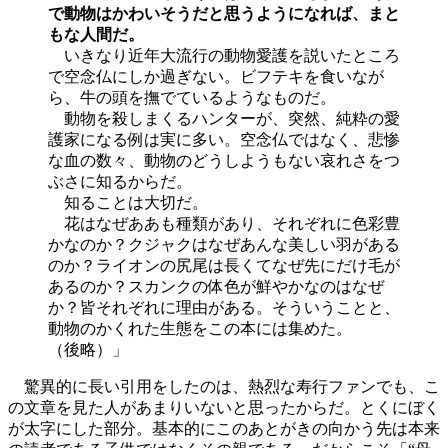
で動物はかわいそうだと思うようになれば、まと
もな人間だ。
いきなり近年大流行の動物愛護を説いたところ
で空念仏にしか過ぎない。ビフテキを食いなが
ら、牛の頭を撫でているようなものだ。
動物を殺しまくるハンターが、突然、純粋の愛
護家になる例は実に多い。空念仏ではなく、悲惨
な血の数々、動物のどうしようもない哀れさをつ
ぶさに知るからだ。
知ることは大切だ。
花はなぜああも種類があり、それぞれに色彩豊
かなのか？クジャクはなぜあんな美しい羽がある
のか？ライオンの尻尾は長くてなぜ先にだけ毛が
あるのか？スカンクの体色が鮮やかなのはなぜ
か？皆それぞれに理由がある。そういうことと、
動物のかくれた生態をこの本には集めた。
（後略）」
驚異的に長い引用をしたのは、熱烈な寿行ファンでも、こ
の文章を見た人があまりいないと思ったからだ。とくにぼく
が太字にした部分。基本的にこのあとがきの向かう先は本来