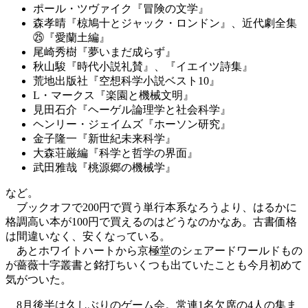
ポール・ツヴァイク『冒険の文学』
森孝晴『椋鳩十とジャック・ロンドン』、近代劇全集
㉕『愛蘭土編』
尾崎秀樹『夢いまだ成らず』
秋山駿『時代小説礼賛』、『イエイツ詩集』
荒地出版社『空想科学小説ベスト10』
L・マークス『楽園と機械文明』
見田石介『ヘーゲル論理学と社会科学』
ヘンリー・ジェイムズ『ホーソン研究』
金子隆一『新世紀未来科学』
大森荘厳編『科学と哲学の界面』
武田雅哉『桃源郷の機械学』
など。
ブックオフで200円で買う単行本系なろうより、はるかに
格調高い本が100円で買えるのはどうなのかなあ。古書価格
は間違いなく、安くなっている。
あとホワイトハートから京極堂のシェアードワールドもの
が薔薇十字叢書と銘打ちいくつも出ていたことも今月初めて
気がついた。
8月後半は久しぶりのゲーム会。常連1名欠席の4人の集ま