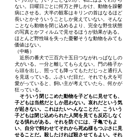
ない。日曜日ごとに何万と押しかけ、動物を躁鬱
病にさせる。大半の観客はキリンの首はなるほど
長いとかそういうことしか覚えていない。そんな
ことなら動物を閉じ込めるより、完全な野生状態
の写真とかフィルムで見せるほうが効果がある。
ほとんど野性味を失った憂鬱そうな動物をみても
価値はない。
（中略）
近所の番犬で三百六十五日つながれっぱなしの
犬がいる。一分と離してもらえない。門の格子か
ら頭を出し、照っても降ってもただじっと通行人
を見送っている。ふさいだ目だ。それでも犬を可
愛がっていると、飼い主が考えていたら、何かが
狂っている。
そういう閉じこめた動物を子どもに見せても、
子どもは当然だとしか思わない。哀れだという気
が起きない。これはたいへんなことだ。こういう
子どもは閉じ込められた人間を見ても反応しなく
なる惧れがある。それを防ぐには、子亀でもよ
い、自分で飼わせてそれから死ぬ様もつぶさに見
せることだ。殺したければ殺させてもよい。それ