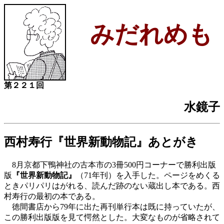
みだれめも
第２２１回
水鏡子
西村寿行『世界新動物記』あとがき
8月京都下鴨神社の古本市の3冊500円コーナーで勝利出版
版
『世界新動物記』
（71年刊）を入手した。ページをめくる
ときパリパリはがれる、読んだ跡のない蔵出し本である。西
村寿行の最初の本である。
徳間書店から79年に出た再刊単行本は既に持っていたが、
この勝利出版版を見て愕然とした。大変なものが省略されて