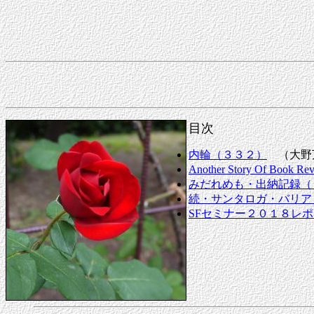
目次
内輪（３３２）
（大野
Another Story Of Book Rev
みだれめも・出納記録（
続・サンタロガ・バリア
SFセミナー２０１８レ