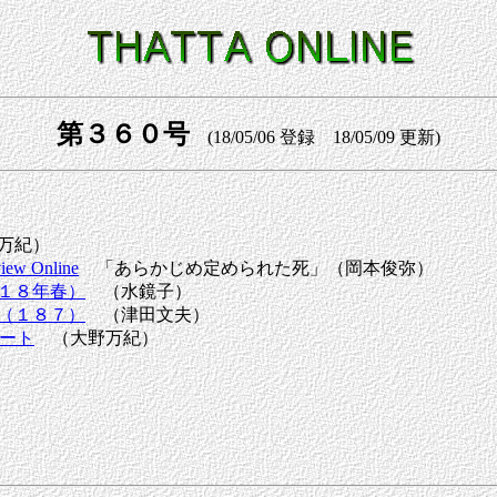
第３６０号
(18/05/06 登録 18/05/09 更新)
万紀）
iew Online
「あらかじめ定められた死」（岡本俊弥）
１８年春）
（水鏡子）
（１８７）
（津田文夫）
ポート
（大野万紀）