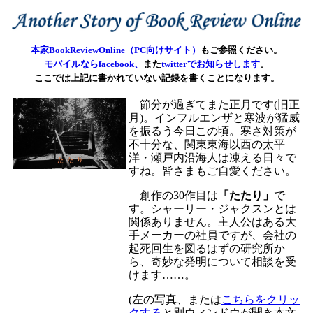
本家BookReviewOnline（PC向けサイト）
もご参照ください。
モバイルならfacebook、
また
twitterでお知らせします
。
ここでは上記に書かれていない記録を書くことになります。
節分が過ぎてまた正月です(旧正
月)。インフルエンザと寒波が猛威
を振るう今日この頃。寒さ対策が
不十分な、関東東海以西の太平
洋・瀬戸内沿海人は凍える日々で
すね。皆さまもご自愛ください。
創作の30作目は
「たたり」
で
す。シャーリー・ジャクスンとは
関係ありません。主人公はある大
手メーカーの社員ですが、会社の
起死回生を図るはずの研究所か
ら、奇妙な発明について相談を受
けます……。
(左の写真、または
こちらをクリッ
クする
と別ウィンドウが開き本文