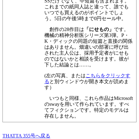
SSだけでなく、中短篇も含まれます。
これまでの紙同人誌と違って、誰でも
いつでも買えるのがポイントでしょ
う。5日の午後5時まで0円セール中。
創作の28作目は
「にせもの」
です。
機械の精神分析医シリーズ第3弾。P・
K・ディックの同題の短篇と直接の関係
はありません。畑違いの部署に呼び出
された主人公は、採用予定者がにせも
のではないかと相談を受けます。彼が
下した結論とは……。
(左の写真、または
こちらをクリックす
る
と別ウィンドウが開き本文が読めま
す）
いつもと同様、これら作品はMicrosoft
のswayを用いて作られています。すべ
てフィクションです。特定のモデルは
存在しません。
THATTA 355号へ戻る