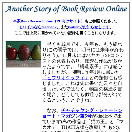
本家BookReviewOnline（PC向けサイト）
もご参照ください。
モバイルならfacebook、
また
twitterでお知らせします
。
ここでは上記に書かれていない記録を書くことになります。
早くも12月です。今年も、もう終わ
り(この調子では、明日には来年が終わ
りそう)。11月末にはハヤカワSFコンテ
ストの発表もあり、優秀な作品が多か
ったようです。『構造素子』には感心
しましたが、同時に昨年1月に書いた
「ビブリオグラフィ」
との類似性も感
じました。これは先に書いた云々と自
慢したいのではなく、物語の構造を書
く場合、どうしても似通う部分が出て
くるということですね。
なお
、
チャチャヤング・ショートシ
ョート・マガジン第5号
がkindle本で出
ています(私の作品は「猫の王」と「マ
カオ」、THATTA版を改稿したもの)。