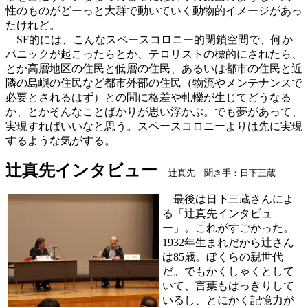
性のものがどーっと大群で動いていく動物的イメージがあっ
たけれど。
SF的には、こんなスペースコロニー的閉鎖空間で、何か
パニックが起こったらとか、テロリストの標的にされたら、
とか高層地区の住民と低層の住民、あるいは都市の住民と近
隣の島嶼の住民など都市外部の住民（物流やメンテナンスで
必要とされるはず）との間に格差や軋轢が生じてどうなる
か、とかそんなことばかりが思い浮かぶ。でも夢があって、
実現すればいいなと思う。スペースコロニーよりは先に実現
するような気がする。
辻真先インタビュー
辻真先 聞き手：日下三蔵
最後は日下三蔵さんによ
る「辻真先インタビュ
ー」。これがすごかった。
1932年生まれだから辻さん
は85歳。ぼくらの親世代
だ。でもかくしゃくとして
いて、言葉もはっきりして
いるし、とにかく記憶力が