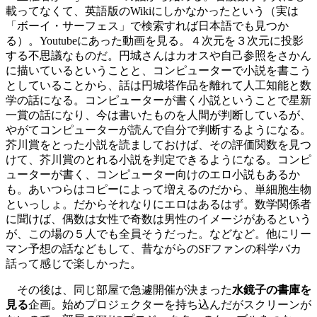
載ってなくて、英語版のWikiにしかなかったという（実は
「ボーイ・サーフェス」で検索すれば日本語でも見つか
る）。Youtubeにあった動画を見る。４次元を３次元に投影
する不思議なものだ。円城さんはカオスや自己参照をさかん
に描いているということと、コンピューターで小説を書こう
としていることから、話は円城塔作品を離れて人工知能と数
学の話になる。コンピューターが書く小説ということで星新
一賞の話になり、今は書いたものを人間が判断しているが、
やがてコンピューターが読んで自分で判断するようになる。
芥川賞をとった小説を読ましておけば、その評価関数を見つ
けて、芥川賞のとれる小説を判定できるようになる。コンピ
ューターが書く、コンピューター向けのエロ小説もあるか
も。あいつらはコピーによって増えるのだから、単細胞生物
といっしょ。だからそれなりにエロはあるはず。数学関係者
に聞けば、偶数は女性で奇数は男性のイメージがあるという
が、この場の５人でも全員そうだった。などなど。他にリー
マン予想の話などもして、昔ながらのSFファンの科学バカ
話って感じで楽しかった。
その後は、同じ部屋で急遽開催が決まった
水鏡子の書庫を
見る
企画。始めプロジェクターを持ち込んだがスクリーンが