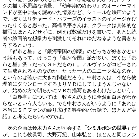
クの描く不思議な情景、『幼年期の終わり』のオーバーマイ
ンドが空中に描く謎めいた情景など、シュールな絵画のよう
で、ぼくはリチャード・パワーズのイラストのイメージがぴ
ったりくると思った。高橋良平さんは、クラークは具体的な
描写はほとんどせずに、例えば数値だけを書いて、あとは読
者の絵画的な想像力を刺激してそれにゆだねるような書き方
をするという。
『都市と星』と『銀河帝国の崩壊』のどっちが好きかとい
う話もあって、けっこう『銀河帝国』派が多い。ぼくは『都
市と星』派（だってＳＦだもの）。アルヴィンがコピーされ
て生成されるものなのか、たった一人のユニーク私なのか、
というのは確かに大きな問題だろう。中村さんは、今なら物
理的にダウンロードするよりＶＲにしてしまうんじゃない
か、始めの方で明らかにＶＲな描写もあるわけだしという。
『白鹿亭』については、牧さんのように全然面白さがわか
らないという人もいる。でも中村さんがいうように「あれは
本当にＳＦファンの繰り広げる科学的バカ話で、ほとんど実
話」と考えたらいいのでは。
次の企画は鈴木力さんが司会する
「シミルボンの世界」
だ
が、これも牧眞司、大野万紀、山本弘と、ほとんど同じメン