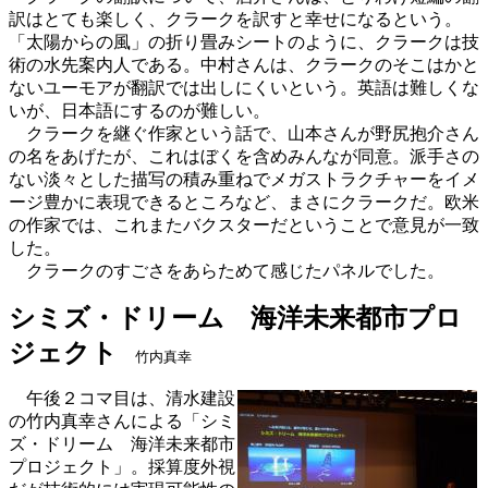
訳はとても楽しく、クラークを訳すと幸せになるという。
「太陽からの風」の折り畳みシートのように、クラークは技
術の水先案内人である。中村さんは、クラークのそこはかと
ないユーモアが翻訳では出しにくいという。英語は難しくな
いが、日本語にするのが難しい。
クラークを継ぐ作家という話で、山本さんが野尻抱介さん
の名をあげたが、これはぼくを含めみんなが同意。派手さの
ない淡々とした描写の積み重ねでメガストラクチャーをイメ
ージ豊かに表現できるところなど、まさにクラークだ。欧米
の作家では、これまたバクスターだということで意見が一致
した。
クラークのすごさをあらためて感じたパネルでした。
シミズ・ドリーム 海洋未来都市プロ
ジェクト
竹内真幸
午後２コマ目は、清水建設
の竹内真幸さんによる「シミ
ズ・ドリーム 海洋未来都市
プロジェクト」。採算度外視