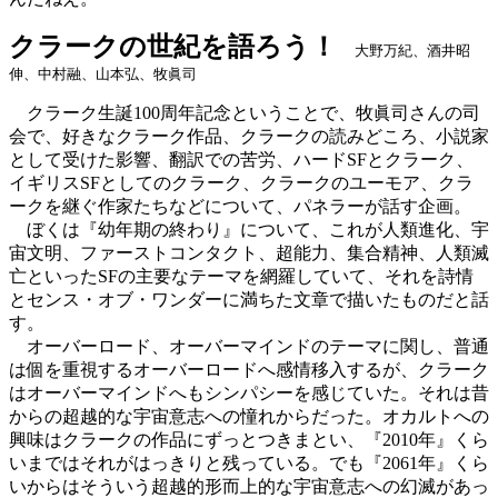
クラークの世紀を語ろう！
大野万紀、酒井昭
伸、中村融、山本弘、牧眞司
クラーク生誕100周年記念ということで、牧眞司さんの司
会で、好きなクラーク作品、クラークの読みどころ、小説家
として受けた影響、翻訳での苦労、ハードSFとクラーク、
イギリスSFとしてのクラーク、クラークのユーモア、クラ
ークを継ぐ作家たちなどについて、パネラーが話す企画。
ぼくは『幼年期の終わり』について、これが人類進化、宇
宙文明、ファーストコンタクト、超能力、集合精神、人類滅
亡といったSFの主要なテーマを網羅していて、それを詩情
とセンス・オブ・ワンダーに満ちた文章で描いたものだと話
す。
オーバーロード、オーバーマインドのテーマに関し、普通
は個を重視するオーバーロードへ感情移入するが、クラーク
はオーバーマインドへもシンパシーを感じていた。それは昔
からの超越的な宇宙意志への憧れからだった。オカルトへの
興味はクラークの作品にずっとつきまとい、『2010年』くら
いまではそれがはっきりと残っている。でも『2061年』くら
いからはそういう超越的形而上的な宇宙意志への幻滅があっ