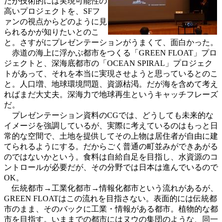
だが技術的には実現可能性の
高いプロジェクトを、SFフ
ァンの視点からどのように見
られるかが知りたいとのこ
と。さすがにプレゼンテーションがうまくて、面白かった。
赤道の海上に浮かぶ都市をつくる「GREEN FLOAT」プロ
ジェクトと、深海底都市の「OCEAN SPIRAL」プロジェク
トがあって、それを本当に実現させようと思っているとのこ
と。人口増、地球環境問題、資源枯渇。だが海を含めて考え
ればまだ大丈夫。深海力で地球再生というキャッチフレーズ
だ。
プレゼンテーション資料のCGでは、どうしても未来的な
イメージを強調しているが、実際に考えているのはもっと日
常的な空間で、土地を提供してその上物は居住者が自由に建
てられるようにする。だからごく普通の町並みができあがる
のではないかという。食料は自給自足を目指し、水資源のコ
ントロールが必要だが、その分野では日本は進んでいるので
OK。
伝統都市→工業化都市→情報化都市という流れがあるが、
GREEN FLOATはこの流れを目指さない。表面的には伝統都
市のまま、そのバックに工業・情報がある都市。植物的な都
市を目指す。いままでの都市にはヌウの集団のような、同一