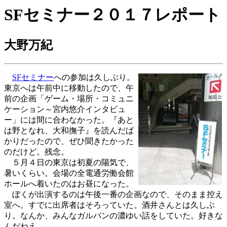
SFセミナー２０１７レポート
大野万紀
SFセミナー
への参加は久しぶり。
東京へは午前中に移動したので、午
前の企画「ゲーム・場所・コミュニ
ケーション～宮内悠介インタビュ
ー」には間に合わなかった。『あと
は野となれ、大和撫子』を読んだば
かりだったので、ぜひ聞きたかった
のだけど。残念。
５月４日の東京は初夏の陽気で、
暑いくらい。会場の全電通労働会館
ホールへ着いたのはお昼になった。
ぼくが出演するのは午後一番の企画なので、そのまま控え
室へ。すでに出席者はそろっていた。酒井さんとは久しぶ
り。なんか、みんなガルパンの濃ゆい話をしていた。好きな
んだねえ。