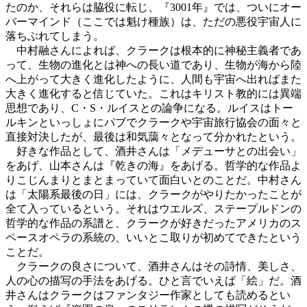
たのか、それらは脇役に転じ、『3001年』では、ついにオー
バーマインド（ここでは魁け種族）は、ただの悪役宇宙人に
落ちぶれてしまう。
中村融さんによれば、クラークは根本的に神秘主義者であ
って、生物の進化とは神への長い道であり、生物が海から陸
へ上がって大きく進化したように、人間も宇宙へ出ればまた
大きく進化すると信じていた。これはキリスト教的には異端
思想であり、C・S・ルイスとの論争になる。ルイスはトー
ルキンといっしょにパブでクラークや宇宙旅行協会の面々と
直接対決したが、最後は和気藹々となって分かれたという。
好きな作品として、酒井さんは「メデューサとの出会い」
をあげ、山本さんは『乾きの海』をあげる。哲学的な作品よ
りこじんまりとまとまっていて面白いとのことだ。中村さん
は「太陽系最後の日」には、クラークがやりたかったことが
全て入っているという。それはウエルズ、ステープルドンの
哲学的な作品の系譜と、クラークが好きだったアメリカのス
ペースオペラの系統の、いいとこ取りが初めてできたという
ことだ。
クラークの良さについて、酒井さんはその詩情、美しさ、
人の心の描写の手法をあげる。ひと言でいえば「絵」だ。酒
井さんはクラークはファンタジー作家としても読めるとい