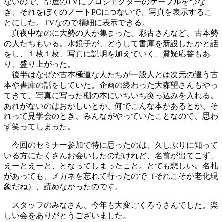
ないので、部屋のTVにプロジェクターのケーブルをつな
ぎ、それをぼくのノートPCにつないで、写真を表示するこ
とにした。TVなので精細に表示できる。
真夜中なのに大勢の人が集まった。彩古さんなど、古本勢
の人たちもいる。水鏡子が、どうして書庫を新設したかと話
をし、１枚１枚、写真に説明を加えていく。質疑応答もあ
り、盛り上がった。
後半はなぜか古本極道な人たちが一般人とは次元の違う古
本や書庫の話をしていた。企画の終わった大森望さんもやっ
てきて、写真に写った棚の本にいちいち突っ込みを入れる。
あれがないのはおかしいとか、何でこんな本があるとか、そ
れって見学会のとき、みんながやっていたことなので、思わ
ず笑ってしまった。
今回のセミナー参加で特に思ったのは、久しぶりに知って
いる方にたくさんお会いしたのだけれど、名前が出てこず、
えーとえーと、となってしまったこと。とても悲しい。名札
があっても、メガネを忘れて行ったので（それこそが老化現
象だね）、読めなかったのです。
スタッフのみなさん、今年も大変ごくろうさんでした。楽
しい会をありがとうございました。