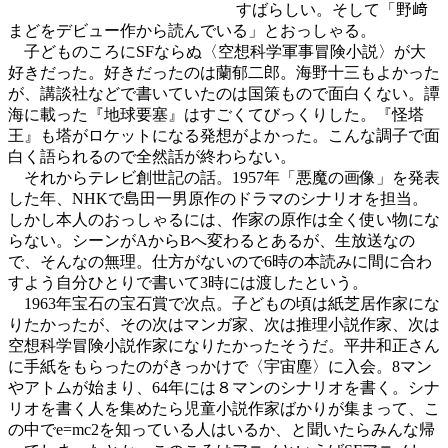
すばらしい。そして「野﨑
まどをデビュー作から読んでいる」とおっしゃる。
子どものころにSFならぬ〈空想科学軍事冒険小説〉が大
好きだった。好きだったのは蘭郁二郎。海野十三もよかった
が、講談社などで書いていたのは国策もので面白くない。譚
海に載った『地球要塞』はすごくてびっくりした。『怪塔
王』も塔がロケットになる発想がよかった。こんな調子で面
白く語られるので全然話が終わらない。
それからテレビ創世記の話。1957年「悪魔の画像」を発表
した年、NHKで島田一男原作のドラマのシナリオを担当。
しかし本人のおっしゃるには、作家の原作は全く使い物にな
らない。シーンがAからBへ変わるとあるが、生放送なの
で、そんなの無理。仕方がないので6時の本読みに間に合わ
すよう自分ひとりで書いて3時には渡したという。
1963年宝石の宝石賞で次点。子どもの頃は紙芝居作家にな
りたかったが、その次はマンガ家、次は推理小説作家、次は
空想科学冒険小説作家になりたかったそうだ。平井和正さん
に手紙をもらったのがきっかけで〈宇宙塵〉に入会。8マン
やアトムが始まり、64年には８マンのシナリオを書く。シナ
リオを書く人を集めたら児童小説作家ばかりが集まって、こ
の中でe=mc2を知っている人はいるか、と聞いたらみんな帰