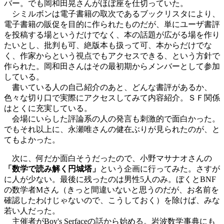
バー。でも岡和田晃さんがほぼ座を仕切っていた。
シミルボンは電子書籍の取次であるブックリスタにより、
電子書籍の販促を目的に作られたものだが、単にユーザ書評
を投稿する場というだけでなく、本の話題が広がる場を作り
たいとし、批判も可、絶版本も扱って可、本からだけでな
く、作家からという視点でもアクセスできる、という方針で
作られた。岡和田さんはその最初期からメンバーとして参加
している。
書いている人の自己紹介のあと、どんな書評があるか、
色々な切り口で実際にアクセスしてみて内容紹介。ＳＦ関係
はとくに充実している。
会場にいらした評論系の人の発言も刺激的で面白かった。
でもそれ以上に、永瀬唯さんの健在ぶりが見られたのが、と
てもよかった。
次に、何だか面白そうだったので、小野マサナオさんの
「数学で読み解く円城塔」
という企画に行ってみた。さすが
に人が少ない。最後に残ったのは男性5人のみ。ぼくとBNF
の数学者Mさん（きっと間違いないと思うのだが、お名前を
確認したわけじゃないので、こうしておく）を除けば、みな
若い人だった。
主催者がBoy's Serfaceの話から始める。岩波数学事典にも