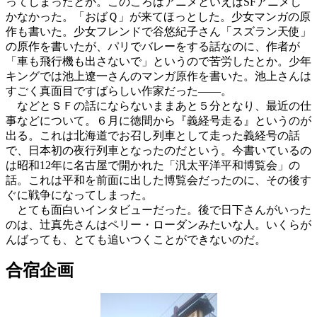
ってしまったとか。このころはアニメといえばSFアニメし
かなかった。「おばＱ」が来てほっとした。少女マンガの原
作も書いた。少女フレンドで谷悠紀子さん「スズラン天使」
の原作を書いたが、パリでバレーをする話なのに、作者が
「車も飛行機も出さないで」というので苦労したとか。少年
キングでは池上遼一さんのマンガ原作を書いた。池上さんは
すごく真面目ですばらしい作家だった――。
などとＳＦの話にならないままあと５分となり、最近の仕
事などについて。６月に徳間から『義経号走る』というのが
出る。これは北海道でお召し列車として走った義経号の話
で、日本初の夜行列車となったのだという。今書いているの
は昭和12年に名古屋で開かれた「汎太平洋平和博覧会」の
話。これは平和を前面に出した博覧会だったのに、その後す
ぐに戦争になってしまった。
とても面白いインタビューだった。後で日下さんがいった
のは、辻真先さんはペリー・ローダンみたいな人。いくらが
んばっても、とても追いつくことができないのだ。
合宿企画