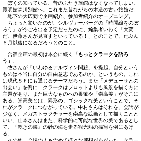
ぼくの知っている、昔のふたき旅館はなくなってしまい、
鳳明館森川別館へ。これまた昔ながらの木造の古い旅館だ。
地下の大広間で企画紹介、参加者紹介のオープニング。
ちょっと驚いたのが、シルヴァーバーグの『時間線をのぼ
ろう』が今ごろ出る予定だったのに、編集者いわく「大変
だ、伊藤さんが見直すといっている！」とのことで、たぶん
６月以後になるだろうとのこと。
合宿企画の最初は本会に続く
「もっとクラークを語ろ
う」
。
牧さんが「いわゆるアルヴィン問題」を提起。自分という
ものは本当に自分の自由意志であるのか、というもの。これ
は現代ＳＦにも通じるテーマだろう。また「メデューサとの
出会い」を例に、クラークはプロットよりも風景を描く方に
主題があり、また巨大なものへの畏敬や「崇高美」がそこに
ある。崇高美とは、異形の、ゴシックな美ということで、そ
れがクラークにつながっている。中村さんはそれを、会話が
少なく、メガストラクチャーを崇高な絵画として描くことと
いい、山本さんはまた、科学的に可能な世界の美であるとし
て、『乾きの海』の砂の海を走る観光船の描写を例にあげ
る。
その他、会場の人も含めて様々な感想があがった。クラー