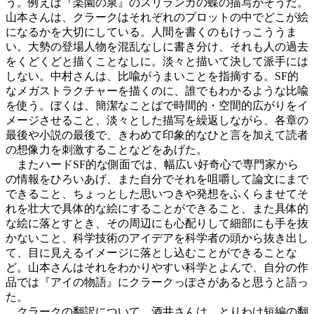
う。例えば『楽園の泉』のスリランカの蝶の描写がそうだ。
山本さんは、クラークはそれぞれのプロットの中でどこが絵
になるかを大切にしている。人間を書くのもけっこううま
い。大勢の登場人物を混乱なしに書き分け、それも人の過去
をくどくどと描くことなしに。淡々と描いて決して派手には
しない。中村さんは、比喩がうまいことを指摘する。SF的
なメガストラクチャーを描くのに、誰でもわかるような比喩
を使う。ぼくは、簡潔なことばで時間的・空間的広がりをイ
メージさせること、淡々とした描写を繰返しながら、各章の
最後や小説の最後で、きわめて印象的なひと言を加えて読者
の想像力を刺激することなどをあげた。
またハードSF的な側面では、幅広い好奇心で専門家から
の情報をひろいあげ、また自分でそれを咀嚼して論文にまで
できること、ちょっとした思いつきや発想をふくらませてそ
れを壮大で具体的な絵にすることができること、また具体的
な絵に落とすとき、その周辺にも心配りして細部にも手を抜
かないこと、科学技術のアイデアを科学者の頭から抜き出し
て、目に見えるイメージに落とし込むことができることな
ど。山本さんはそれをわかりやすい科学とよんで、自分の作
品では『アイの物語』にクラークっぽさがあると思うと語っ
た。
クラークの翻訳について、酒井さんは、とりわけ短編の翻