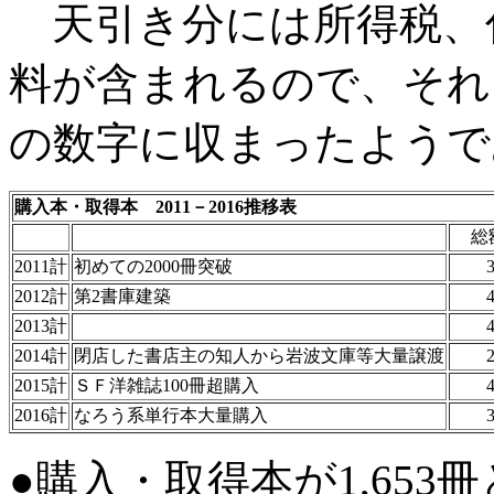
天引き分には所得税、
料が含まれるので、それ
の数字に収まったようで
購入本・取得本 2011－2016推移表
2011計
初めての2000冊突破
381
2012計
第2書庫建築
2013計
2014計
閉店した書店主の知人から岩波文庫等大量譲渡
2015計
ＳＦ洋雑誌100冊超購入
2016計
なろう系単行本大量購入
●購入・取得本が1,653