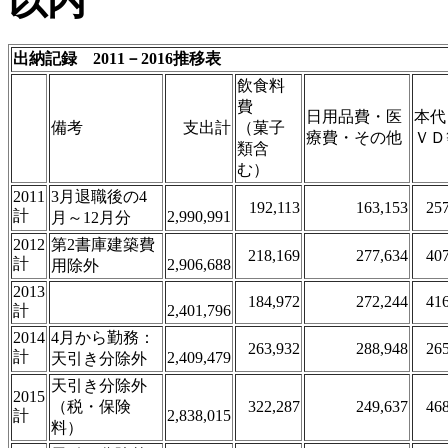
以内
出納記録 2011－2016推移表
飲食料
費
日用品費・医
本代
備考
支出計
（菓子
療費・その他
ＶＤ
類含
む）
2011
3月退職後の4
192,113
163,153
25
計
2,990,991
月～12月分
2012
第2書庫建築費
218,169
277,634
40
計
2,906,688
用除外
2013
184,972
272,244
41
計
2,401,796
2014
4月から勤務：
263,932
288,948
26
計
2,409,479
天引き分除外
天引き分除外
2015
（税・保険
322,287
249,637
46
計
2,838,015
料）