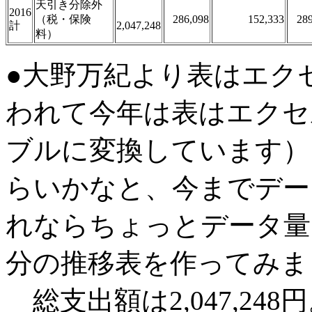
天引き分除外
2016
（税・保険
286,098
152,333
28
計
2,047,248
料）
●大野万紀より表はエク
われて今年は表はエクセ
ブルに変換しています）
らいかなと、今までデー
れならちょっとデータ量
分の推移表を作ってみま
総支出額は2,047,24