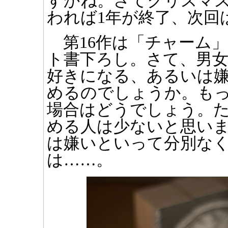
すかね。さてクリスマ
われば1年が終了、次回
第16作は「チャーム」
ト書下ろし。さて、男
好きになる、あるいは
めるのでしょうか。も
場合はどうでしょう。
める人は少ないと思い
は嫌いといって分別な
は……。