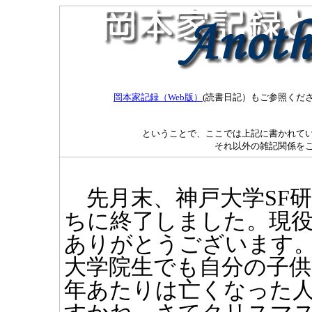
岡本家記録（Web版）
(読書日記）もご参照くだ
ということで、ここでは上記に書かれてい
それ以外の雑記関係を
先月末、神戸大学SF研
ちに終了しました。現
ありがとうございます
大学院生でも自分の子供
年あたりは亡くなった人