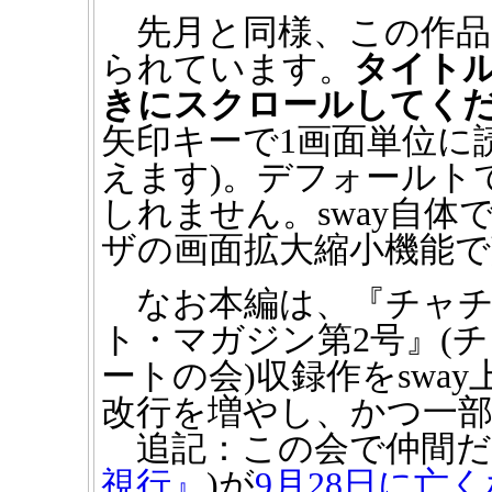
先月と同様、この作品はMi
られています。
タイト
きにスクロールしてく
矢印キーで1画面単位に
えます)。デフォールト
しれません。sway自
ザの画面拡大縮小機能
なお本編は、『チャチ
ト・マガジン第2号』(
ートの会)収録作をswa
改行を増やし、かつ一
追記：この会で仲間だ
視行』
)が
9月28日に亡