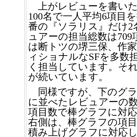
上がレビューを書いた人
100名で一人平均6項目を
番の『ソラリス』だけ2
ュアーの担当総数は70
は断トツの堺三保、作
ィショナルなSFを多数
く担当しています。そ
が続いています。
同様ですが、下のグ
に並べたレビュアーの数
項目数で棒グラフに対応し
右側は、棒グラフの項
積み上げグラフに対応しま