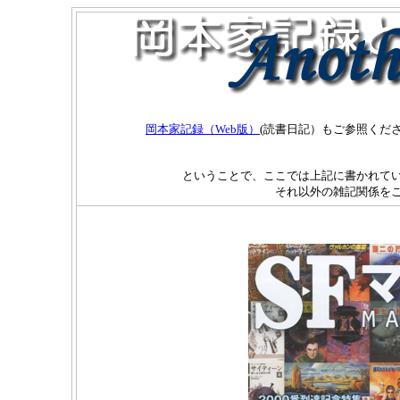
岡本家記録（Web版）
(読書日記）もご参照くだ
ということで、ここでは上記に書かれてい
それ以外の雑記関係を