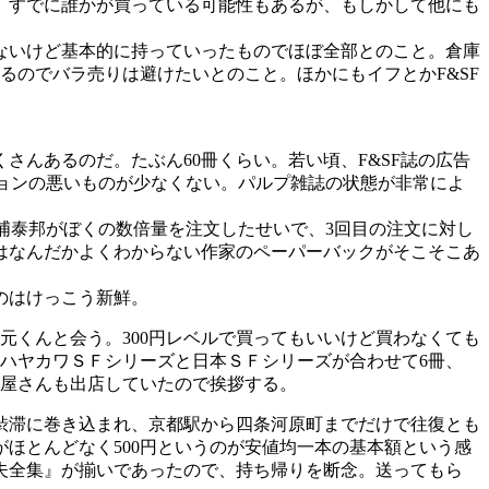
、すでに誰かが買っている可能性もあるが、もしかして他にも
ないけど基本的に持っていったものでほぼ全部とのこと。倉庫
るのでバラ売りは避けたいとのこと。ほかにもイフとかF&SF
んあるのだ。たぶん60冊くらい。若い頃、F&SF誌の広告
ションの悪いものが少なくない。パルプ雑誌の状態が非常によ
。
浦泰邦がぼくの数倍量を注文したせいで、3回目の注文に対し
はなんだかよくわからない作家のペーパーバックがそこそこあ
のはけっこう新鮮。
元くんと会う。300円レベルで買ってもいいけど買わなくても
ハヤカワＳＦシリーズと日本ＳＦシリーズが合わせて6冊、
本屋さんも出店していたので挨拶する。
渋滞に巻き込まれ、京都駅から四条河原町までだけで往復とも
がほとんどなく500円というのが安値均一本の基本額という感
夫全集』が揃いであったので、持ち帰りを断念。送ってもら