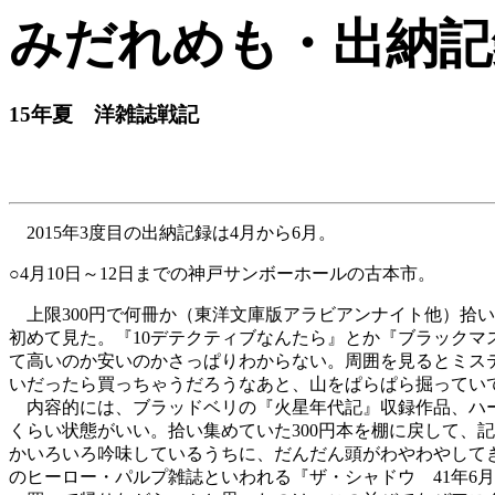
みだれめも・出納記
15年夏 洋雑誌戦記
2015年3度目の出納記録は4月から6月。
○4月10日～12日までの神戸サンボーホールの古本市。
上限300円で何冊か（東洋文庫版アラビアンナイト他）拾
初めて見た。『10デテクティブなんたら』とか『ブラックマスク』
て高いのか安いのかさっぱりわからない。周囲を見るとミステ
いだったら買っちゃうだろうなあと、山をぱらぱら掘ってい
内容的には、ブラッドベリの『火星年代記』収録作品、ハー
くらい状態がいい。拾い集めていた300円本を棚に戻して、記念
かいろいろ吟味しているうちに、だんだん頭がわやわやして
のヒーロー・パルプ雑誌といわれる『ザ・シャドウ 41年6月号