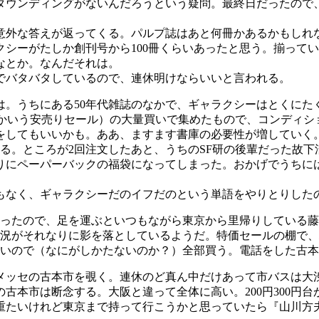
ウンディングがないんだろうという疑問。最終日だったので
外な答えが返ってくる。パルプ誌はあと何冊かあるかもしれ
シーがたしか創刊号から100冊くらいあったと思う。揃ってい
なとか。なんだそれは。
でバタバタしているので、連休明けならいいと言われる。
うちにある50年代雑誌のなかで、ギャラクシーはとくにたくさ
とかいう安売りセール）の大量買いで集めたもので、コンディ
をしてもいいかも。ああ、ますます書庫の必要性が増していく
る。ところが2回注文したあと、うちのSF研の後輩だった故下
りにペーパーバックの福袋になってしまった。おかげでうちに
なく、ギャラクシーだのイフだのという単語をやりとりした
ったので、足を運ぶといつもながら東京から里帰りしている藤
状況がそれなりに影を落としているようだ。特価セールの棚で、
ないので（なにがしかたないのか？）全部買う。電話をした古
メッセの古本市を覗く。連休のど真ん中だけあって市バスは大
古本市は断念する。大阪と違って全体に高い。200円300円台
重たいけれど東京まで持って行こうかと思っていたら『山川方