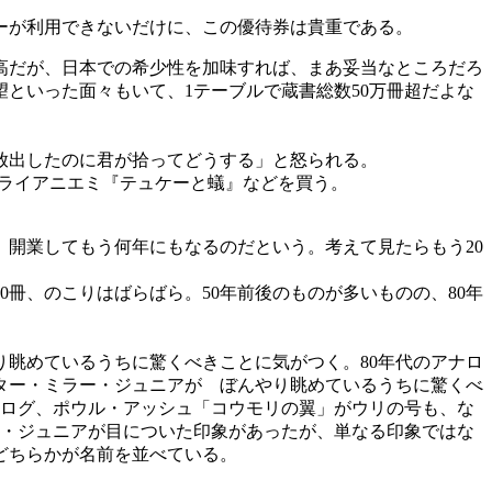
ーが利用できないだけに、この優待券は貴重である。
高だが、日本での希少性を加味すれば、まあ妥当なところだろ
といった面々もいて、1テーブルで蔵書総数50万冊超だよな
放出したのに君が拾ってどうする」と怒られる。
ライアニエミ『テュケーと蟻』などを買う。
開業してもう何年にもなるのだという。考えて見たらもう20
0冊、のこりはばらばら。50年前後のものが多いものの、80年
眺めているうちに驚くべきことに気がつく。80年代のアナロ
ター・ミラー・ジュニアが ぼんやり眺めているうちに驚くべ
ナログ、ポウル・アッシュ「コウモリの翼」がウリの号も、な
ー・ジュニアが目についた印象があったが、単なる印象ではな
どちらかが名前を並べている。