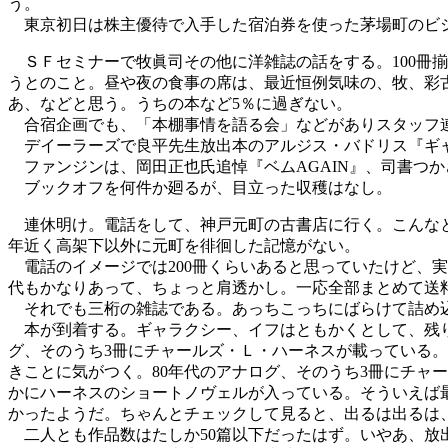
う。
東京初日は株主優待で入手した宿泊券を使った茅場町のビジ
ＳＦセミナーで牧眞司その他に洋雑誌の話をする。100冊
うとのこと。昼や夜の食事の席は、最近恒例気味の、牧、彩古
あ、などと思う。うちの本など5％に過ぎない。
合宿企画でも、「本棚事情を語る会」などがありスタッフ
デイーラーズで良平先生放出本のアルジス・バドリス『ギャ
ファンジンは、岡田正也氏追悼『ベムAGAIN』、司書つ
ブックオフを何件か廻るが、目立った収穫はなし。
連休明け。電話をして、神戸元町の古書店に行く。こんなと
年近く高架下以外に元町を徘徊した記憶がない。
電話のイメージでは200冊くらいあると思っていたけど、実際
代もかなりあって、ちょっと肩透かし。一応全部まとめて送料
それでも三桁の雑誌である。あっちこっちにばらけて詰め込
本が到着する。ギャラクシー、イフはともかくとして、残り
グ、そのうち3冊にチャールズ・Ｌ・ハーネスが載っている
きことに気がつく。80年代のアナログ、そのうち3冊にチャ
かにハーネスのショートノヴェルが入っている。そういえば
かったようだ。ちゃんとチェックして見ると、出るは出るは
二人とも作品数はたしか50篇以下だったはず。いやあ、放