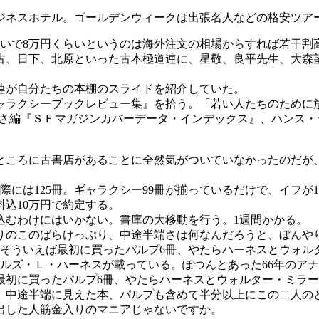
ネスホテル。ゴールデンウィークは出張名人などの格安ツア
揃いで8万円くらいというのは海外注文の相場からすれば若干割
、日下、北原といった古本極道連に、星敬、良平先生、大森望
連が自分たちの本棚のスライドを紹介していた。
ラクシーブックレビュー集』を拾う。「若い人たちのために
かさ編『ＳＦマガジンカバーデータ・インデックス』、ハンス・
ころに古書店があることに全然気がついていなかったのだが、
には125冊。ギャラクシー99冊が揃っているだけで、イフが1
込10万円で約定する。
むわけにはいかない。書庫の大移動を行う。1週間かかる。
のこのばらけっぷり、中途半端さは何なんだろうと、ぼんやり
。そういえば最初に買ったパルプ6冊、やたらハーネスとウォル
ールズ・Ｌ・ハーネスが載っている。ぽつんとあった66年のア
最初に買ったパルプ6冊、やたらハーネスとウォルター・ミラ
、中途半端に見えた本、パルプも含めて半分以上にこの二人の
出した人筋金入りのマニアじゃないですか。