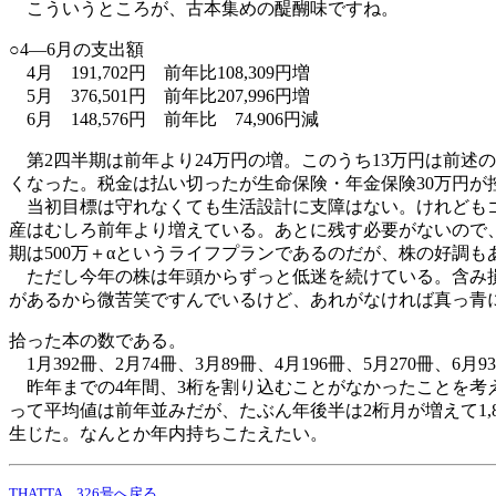
こういうところが、古本集めの醍醐味ですね。
○4―6月の支出額
4月 191,702円 前年比108,309円増
5月 376,501円 前年比207,996円増
6月 148,576円 前年比 74,906円減
第2四半期は前年より24万円の増。このうち13万円は前述の
くなった。税金は払い切ったが生命保険・年金保険30万円が
当初目標は守れなくても生活設計に支障はない。けれどもゴ
産はむしろ前年より増えている。あとに残す必要がないので、
期は500万＋αというライフプランであるのだが、株の好調
ただし今年の株は年頭からずっと低迷を続けている。含み損
があるから微苦笑ですんでいるけど、あれがなければ真っ青
拾った本の数である。
1月392冊、2月74冊、3月89冊、4月196冊、5月270冊、6月9
昨年までの4年間、3桁を割り込むことがなかったことを考え
って平均値は前年並みだが、たぶん年後半は2桁月が増えて1,
生じた。なんとか年内持ちこたえたい。
THATTA 326号へ戻る