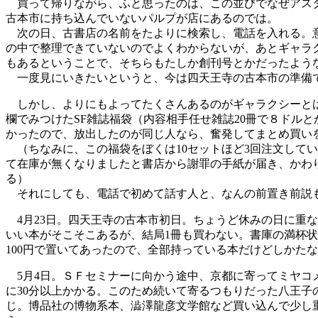
買って帰りながら、ふと思ったのは、この並びでなぜアスタ
古本市に持ち込んでいないパルプが店にあるのでは。
次の日、古書店の名前をたよりに検索し、電話を入れる。意
の中で整理できていないのでよくわからないが、あとギャラク
もあるということで、そちらもたしか創刊号とかだったよう
一度見にいきたいというと、今は四天王寺の古本市の準備
しかし、よりにもよってたくさんあるのがギャラクシーとは。
欄でみつけたSF雑誌福袋（内容相手任せ雑誌20冊で８ドル
かったので、放出したのが同じ人なら、奮発してまとめ買い
（ちなみに、この福袋をぼくは10セットほど3回注文してい
て在庫が無くなりましたと書店から謝罪の手紙が届き、かわ
る）
それにしても、電話で初めて話す人と、なんの前置き前説も
4月23日。四天王寺の古本市初日。ちょうど休みの日に重な
いい本がそこそこあるが、結局1冊も買わない。書庫の満杯
100円で置いてあったので、全部持っている本だけどしかた
5月4日。ＳＦセミナーに向かう途中、京都に寄ってミヤコ
に30分以上かかる。このため続いて寄るつもりだった八王子の
じ。博品社の博物系本、澁澤龍彦文学館など買い込んで少し