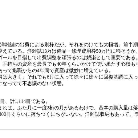
洋雑誌の出費による別枠だが、それをのけても大幅増。前半期だ
控えている。洋雑誌13万は備品・修理費用枠50万円に移そうか
ールを目指して出費調整を頑張るのは娯楽として重要である。
手持ちの資産を最長でも40年くらいかけて使い果たす心積もり
もあって退職からの4年間で資産は微妙に増えている。
は大きく、それでも6月に入って徐々に徐々に回復基調に入っ
になってて不思議のない状態。
3冊、計1,114冊である。
れば、ふた月に一度2桁の月があるわけで、基本の購入量は落
800冊くらいに落ちつくにちがいない。洋雑誌収納もあって、ラ