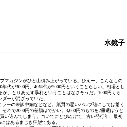
水鏡子
ルプマガジンがひと山積み上がっている。ひえー、こんなもの
年代が3000円、40年代が5000円ということらしい。相場とし
が、とりあえず暴利ということはなさそうだ。1000円くら
ンダーが混ざっていた。
ミラーの未訳中編などなど。紙質の悪いパルプ誌にしては驚く
れで2000円の差額はでかい。3,000円のものを2冊選ぼうと
部買い込んでしまう。ついでにとびぬけて、古い発行年、最初
集めにはあるまじき狂態である。