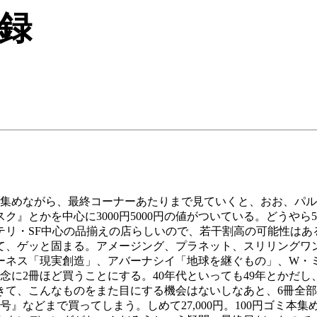
録
い集めながら、最終コーナーあたりまで見ていくと、おお、パ
とかを中心に3000円5000円の値がついている。どうやら50
リ・SF中心の品揃えの店らしいので、若干割高の可能性はある
て、ゲッと固まる。アメージング、プラネット、スリリングワ
ネス「現実創造」、アバーナシイ「地球を継ぐもの」、W・
に2冊ほど買うことにする。40年代といっても49年とかだし、そ
きて、こんなものをまた目にする機会はないしなあと、6冊全
』などまで買ってしまう。しめて27,000円。100円ゴミ本