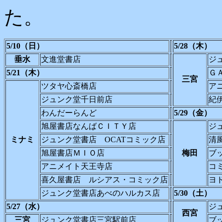
た。
5/10（日）
5/28（木）
垂水
文進堂書店
ジ
5/21（木）
Ｇ
三宮
ツタヤ心斎橋店
ア
ジュンク堂千日前店
紀
わんだーらんど
5/29（金）
旭屋書店なんばＣＩＴＹ店
ジ
ミナミ
ジュンク堂書店 OCATコミック店
清
旭屋書店ＭＩＯ店
梅田
ブ
アニメイト天王寺店
コ
喜久屋書店 ルシアス・コミック店
ヨ
ジュンク堂書店あべのハルカス店
5/30（土）
5/27（水）
ジ
西宮
三宮
ジュンク堂書店三宮駅前店
ブ