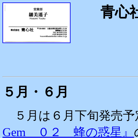
青心社
５月・６月
５月は６月下旬発売予
Gem ０２ 蜂の惑星』