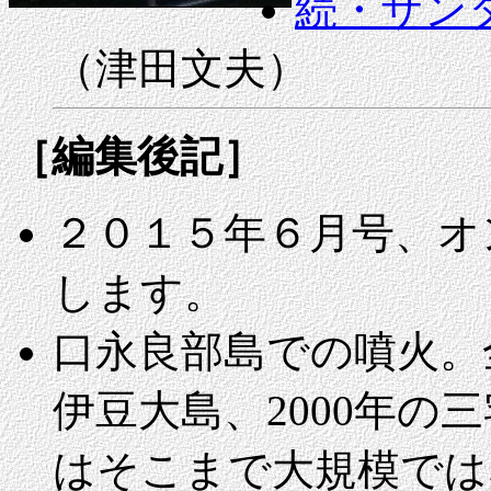
続・サン
（津田文夫）
［編集後記］
２０１５年６月号、オ
します。
口永良部島での噴火。全
伊豆大島、2000年の
はそこまで大規模では